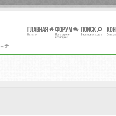
Главная
Форум
Поиск
Ко
Начало
Посмотрите
Весь поиск здесь!
Остава
последние...
тва