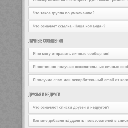
на вступление, щёлкнув по соответствующей кнопке. 
попробуйте отправить ему личное сообщение.
Пожалуйста, не беспокойте лидера группы, если он от
Администратор конференции может присваивать цвета 
Что такое группа по умолчанию?
Если вы состоите более чем в одной группе, ваша гр
Что означает ссылка «Наша команда»?
Администратор конференции может предоставить вам
На этой странице вы найдёте список администраторо
Личные сообщения
Я не могу отправить личные сообщения!
Это может быть вызвано тремя причинами: вы не зар
Я постоянно получаю нежелательные личные соо
или же администратор запретил это вам лично. Свя
Вы можете запретить пользователю отправлять вам 
Я получил спам или оскорбительный email от кого
сообщения от конкретного пользователя, проинформи
Мы сожалеем об этом. Форма отправки email на дан
Друзья и недруги
сообщения. Отправьте email-сообщение администрато
информация об отправителе. Администратор конфере
Что означают списки друзей и недругов?
Вы можете включать в эти списки других пользовате
Как мне добавлять/удалять пользователей в списк
быстрого доступа к информации о том, находятся ли 