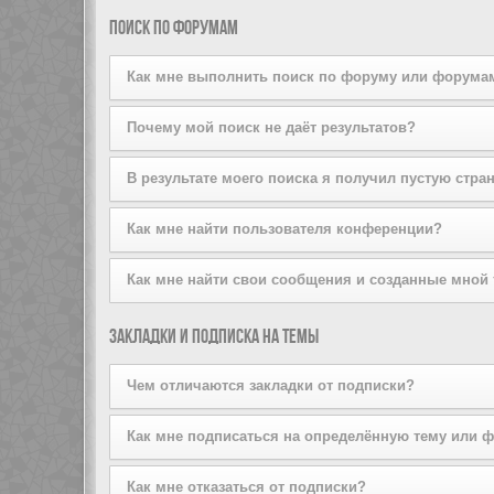
поддерживается стилем конференции. Если вы добав
Вы можете добавлять пользователей в свой список д
Поиск по форумам
того, вы можете сделать это прямо из вашего лично
списков на той же странице.
Как мне выполнить поиск по форуму или форума
Задайте условие поиска в соответствующем поле, р
Почему мой поиск не даёт результатов?
расширенный поиск, щёлкнув по ссылке «Расширенный
Ваш поисковый запрос, возможно, был слишком неопр
В результате моего поиска я получил пустую стра
используйте возможности расширенного поиска.
Ваш поиск дал слишком большое количество результат
Как мне найти пользователя конференции?
форумы, на которых он должен быть осуществлён.
Перейдите на страницу «Пользователи» и щёлкните п
Как мне найти свои сообщения и созданные мной
Вы можете найти свои сообщения, щёлкнув либо по с
Закладки и подписка на темы
Чтобы найти созданные вами темы, используйте стра
Чем отличаются закладки от подписки?
Закладки в phpBB3 больше похожи на закладки в ваш
Как мне подписаться на определённую тему или 
оформив подписку, вы будете получать уведомления
Чтобы подписаться на определённый форум, зайдите 
Как мне отказаться от подписки?