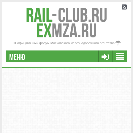
Rail
-
Club.RU
ex
MZA.RU
НЕофициальный форум Московского железнодорожного агентства
МЕНЮ
РЕГИСТРАЦИЯ
FAQ
НАША КОМАНДА
РАСШИРЕННЫЙ ПОИСК
СООБЩЕНИЯ БЕЗ ОТВЕТОВ