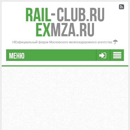
Rail
-
Club.RU
ex
MZA.RU
НЕофициальный форум Московского железнодорожного агентства
МЕНЮ
РЕГИСТРАЦИЯ
FAQ
НАША КОМАНДА
РАСШИРЕННЫЙ ПОИСК
СООБЩЕНИЯ БЕЗ ОТВЕТОВ