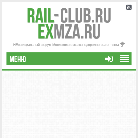
Rail
-
Club.RU
ex
MZA.RU
НЕофициальный форум Московского железнодорожного агентства
МЕНЮ
РЕГИСТРАЦИЯ
FAQ
НАША КОМАНДА
РАСШИРЕННЫЙ ПОИСК
СООБЩЕНИЯ БЕЗ ОТВЕТОВ