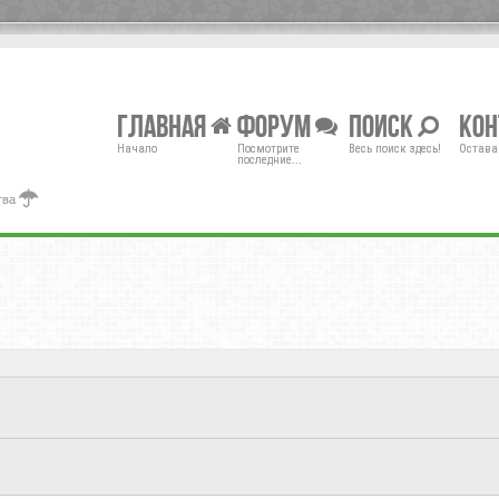
Главная
Форум
Поиск
Ко
Начало
Посмотрите
Весь поиск здесь!
Остава
последние...
тва