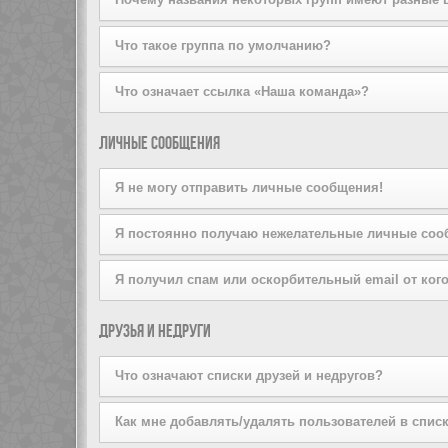
на вступление, щёлкнув по соответствующей кнопке. 
попробуйте отправить ему личное сообщение.
Пожалуйста, не беспокойте лидера группы, если он от
Администратор конференции может присваивать цвета 
Что такое группа по умолчанию?
Если вы состоите более чем в одной группе, ваша гр
Что означает ссылка «Наша команда»?
Администратор конференции может предоставить вам
На этой странице вы найдёте список администраторо
Личные сообщения
Я не могу отправить личные сообщения!
Это может быть вызвано тремя причинами: вы не зар
Я постоянно получаю нежелательные личные соо
или же администратор запретил это вам лично. Свя
Вы можете запретить пользователю отправлять вам 
Я получил спам или оскорбительный email от кого
сообщения от конкретного пользователя, проинформи
Мы сожалеем об этом. Форма отправки email на дан
Друзья и недруги
сообщения. Отправьте email-сообщение администрато
информация об отправителе. Администратор конфере
Что означают списки друзей и недругов?
Вы можете включать в эти списки других пользовате
Как мне добавлять/удалять пользователей в списк
быстрого доступа к информации о том, находятся ли 