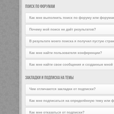
поддерживается стилем конференции. Если вы добав
Вы можете добавлять пользователей в свой список д
Поиск по форумам
того, вы можете сделать это прямо из вашего лично
списков на той же странице.
Как мне выполнить поиск по форуму или форума
Задайте условие поиска в соответствующем поле, р
Почему мой поиск не даёт результатов?
расширенный поиск, щёлкнув по ссылке «Расширенный
Ваш поисковый запрос, возможно, был слишком неопр
В результате моего поиска я получил пустую стра
используйте возможности расширенного поиска.
Ваш поиск дал слишком большое количество результат
Как мне найти пользователя конференции?
форумы, на которых он должен быть осуществлён.
Перейдите на страницу «Пользователи» и щёлкните п
Как мне найти свои сообщения и созданные мной
Вы можете найти свои сообщения, щёлкнув либо по с
Закладки и подписка на темы
Чтобы найти созданные вами темы, используйте стра
Чем отличаются закладки от подписки?
Закладки в phpBB3 больше похожи на закладки в ваш
Как мне подписаться на определённую тему или 
оформив подписку, вы будете получать уведомления
Чтобы подписаться на определённый форум, зайдите 
Как мне отказаться от подписки?