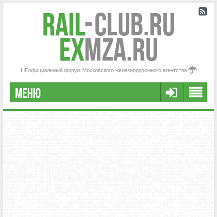
Rail
-
Club.RU
ex
MZA.RU
НЕофициальный форум Московского железнодорожного агентства
МЕНЮ
РЕГИСТРАЦИЯ
FAQ
НАША КОМАНДА
РАСШИРЕННЫЙ ПОИСК
СООБЩЕНИЯ БЕЗ ОТВЕТОВ