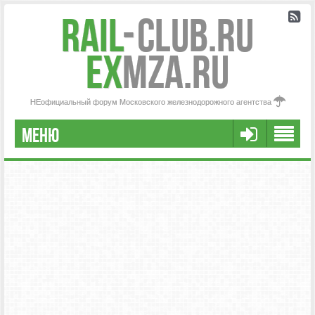
Rail
-
Club.RU
ex
MZA.RU
НЕофициальный форум Московского железнодорожного агентства
МЕНЮ
РЕГИСТРАЦИЯ
FAQ
НАША КОМАНДА
РАСШИРЕННЫЙ ПОИСК
СООБЩЕНИЯ БЕЗ ОТВЕТОВ