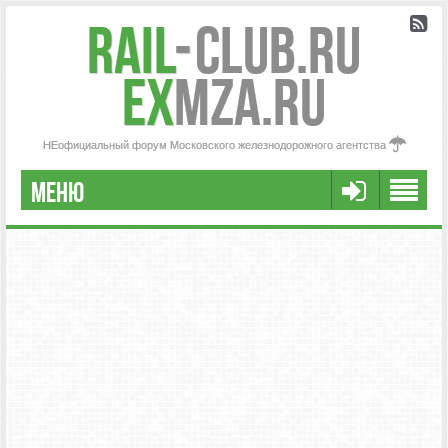
Rail
-
Club.RU
ex
MZA.RU
НЕофициальный форум Московского железнодорожного агентства
МЕНЮ
РЕГИСТРАЦИЯ
FAQ
НАША КОМАНДА
РАСШИРЕННЫЙ ПОИСК
СООБЩЕНИЯ БЕЗ ОТВЕТОВ