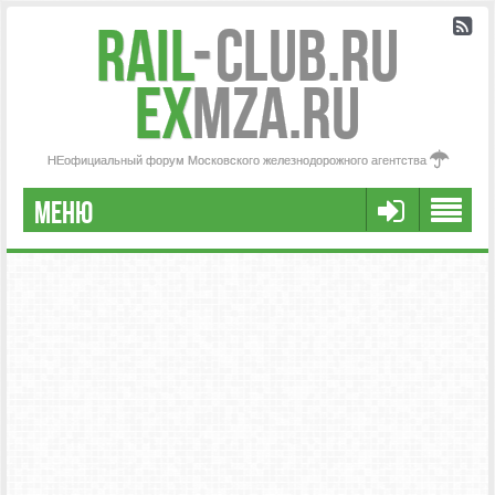
Rail
-
Club.RU
ex
MZA.RU
НЕофициальный форум Московского железнодорожного агентства
МЕНЮ
РЕГИСТРАЦИЯ
FAQ
НАША КОМАНДА
РАСШИРЕННЫЙ ПОИСК
СООБЩЕНИЯ БЕЗ ОТВЕТОВ