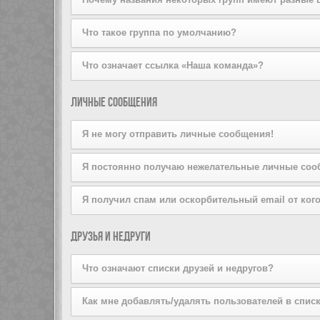
на вступление, щёлкнув по соответствующей кнопке. 
попробуйте отправить ему личное сообщение.
Пожалуйста, не беспокойте лидера группы, если он от
Администратор конференции может присваивать цвета 
Что такое группа по умолчанию?
Если вы состоите более чем в одной группе, ваша гр
Что означает ссылка «Наша команда»?
Администратор конференции может предоставить вам
На этой странице вы найдёте список администраторо
Личные сообщения
Я не могу отправить личные сообщения!
Это может быть вызвано тремя причинами: вы не зар
Я постоянно получаю нежелательные личные соо
или же администратор запретил это вам лично. Свя
Вы можете запретить пользователю отправлять вам 
Я получил спам или оскорбительный email от кого
сообщения от конкретного пользователя, проинформи
Мы сожалеем об этом. Форма отправки email на дан
Друзья и недруги
сообщения. Отправьте email-сообщение администрато
информация об отправителе. Администратор конфере
Что означают списки друзей и недругов?
Вы можете включать в эти списки других пользовате
Как мне добавлять/удалять пользователей в списк
быстрого доступа к информации о том, находятся ли 