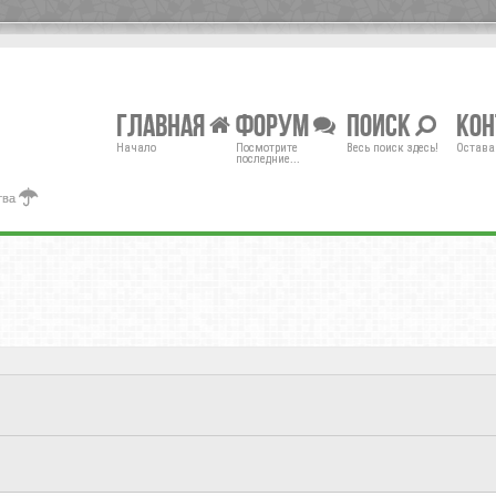
Главная
Форум
Поиск
Ко
Начало
Посмотрите
Весь поиск здесь!
Остава
последние...
тва