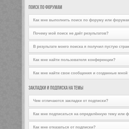
поддерживается стилем конференции. Если вы добав
Вы можете добавлять пользователей в свой список д
Поиск по форумам
того, вы можете сделать это прямо из вашего лично
списков на той же странице.
Как мне выполнить поиск по форуму или форума
Задайте условие поиска в соответствующем поле, р
Почему мой поиск не даёт результатов?
расширенный поиск, щёлкнув по ссылке «Расширенный
Ваш поисковый запрос, возможно, был слишком неопр
В результате моего поиска я получил пустую стра
используйте возможности расширенного поиска.
Ваш поиск дал слишком большое количество результат
Как мне найти пользователя конференции?
форумы, на которых он должен быть осуществлён.
Перейдите на страницу «Пользователи» и щёлкните п
Как мне найти свои сообщения и созданные мной
Вы можете найти свои сообщения, щёлкнув либо по с
Закладки и подписка на темы
Чтобы найти созданные вами темы, используйте стра
Чем отличаются закладки от подписки?
Закладки в phpBB3 больше похожи на закладки в ваш
Как мне подписаться на определённую тему или 
оформив подписку, вы будете получать уведомления
Чтобы подписаться на определённый форум, зайдите 
Как мне отказаться от подписки?