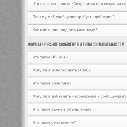
предупреждение, свяжитесь с администратором конф
Рядом с каждым сообщением вы увидите кнопку, пред
Что означает кнопка «Сохранить» при создании с
пройдёте через ряд шагов, необходимых для оправки
Эта кнопка позволяет вам сохранять сообщения для т
Почему моё сообщение требует одобрения?
раздела.
Администратор конференции может решить, что сообщ
Как мне вновь поднять мою тему?
группу пользователей, сообщения которых, по его и
конференции для получения дополнительной информ
Щёлкнув по ссылке «Поднять тему» при просмотре тем
Форматирование сообщений и типы создаваемых тем
возможность поднятия тем могла быть отключена, или
неё, однако удостоверьтесь, что тем самым вы не на
Что такое BBCode?
BBCode — это особая реализация HTML, предлагающ
Могу ли я использовать HTML?
определяется администратором, однако BBCode также
заключаются в квадратные скобки [ и ], а не в < и 
Нет. На этой конференции невозможны отправка и о
Что такое смайлики?
отправки сообщений.
реализована с использованием BBCode.
Смайлики, или эмотиконы — это маленькие картинки, 
Могу ли я добавлять изображения к сообщениям?
смайликов можно увидеть в форме создания сообщени
отредактировать ваше сообщение или вообще удалить
Да, вы можете размещать изображения в ваших сообщ
Что такое важные объявления?
должны указать ссылку на изображение, сохранённое 
изображения, хранящиеся на вашем компьютере (если
Эти объявления содержат важную информацию, и вы 
Что такое объявления?
например, на почтовые ящики Hotmail или Yahoo, защ
создание важных объявлений предоставляются адми