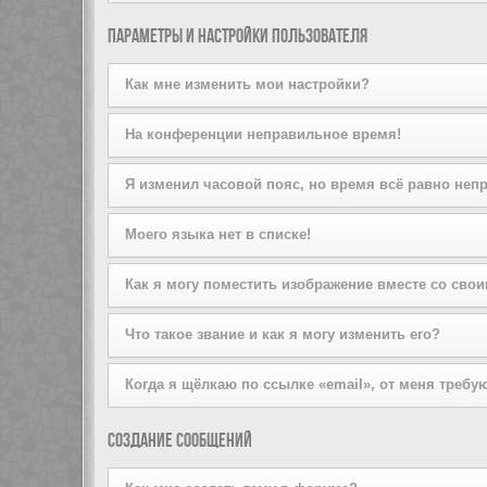
объектом юридических отношений, кроме указанных н
Она удаляет все созданные cookies, которые позволя
Примечание переводчика: в России данный акт н
Параметры и настройки пользователя
прочитанных сообщений, если эта возможность включ
поможет.
Как мне изменить мои настройки?
Если вы являетесь зарегистрированным пользователе
На конференции неправильное время!
обычно находится вверху страницы. Там вы можете из
Возможно, отображается время, относящееся к другому
Я изменил часовой пояс, но время всё равно неп
котором вы находитесь: Москва, Киев и т. д. Учтите,
зарегистрированы, то сейчас удачный момент сделать
Если вы уверены, что правильно указали часовой поя
Моего языка нет в списке!
сервере. Уведомите администратора для устранения 
Администратор не установил поддержку вашего языка
Как я могу поместить изображение вместе со сво
может ли он установить нужный вам языковой пакет.
вы можете получить на сайте phpBB (ссылка находитс
Вместе с именем пользователя могут присутствовать 
Что такое звание и как я могу изменить его?
указывающие на то, сколько сообщений вы оставили и
для каждого пользователя. От администратора зависи
Звания, отображаемые под вашим именем, отражают 
Когда я щёлкаю по ссылке «email», от меня требу
использовать аватары, свяжитесь с администратором
администраторов. Обычно вы не можете напрямую изм
конференцию ненужными сообщениями только для того
Только зарегистрированные пользователи могут отпр
Создание сообщений
значение вашего счётчика сообщений.
включил такую возможность. Это сделано для того, 