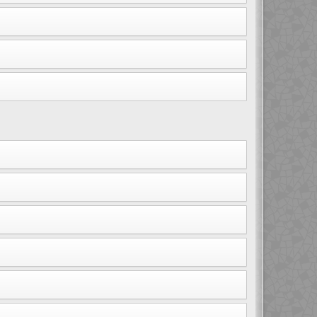
лжны прочесть их по возможности. Объявления
ание объявлений предоставляются администратором.
 достаточно важную информацию, поэтому вы должны
ратором конференции.
ски завершаются. Темы могут быть закрыты по многим
 вами темы, в зависимости от прав,
пользования значков тем зависит от разрешений,
аспектами работы конференции, включая
ависимости от прав, предоставленных им создателем
роизведённых создателем конференции.
актировать или удалять сообщения, закрывать,
не допускать несоответствия содержания сообщений
ьзователь может состоять в нескольких группах, и
упа одновременно большому количеству
те вступить в одну из них, нажмите
 могут быть закрытыми или даже скрытыми. Если
е на участие в группе, вы можете отправить запрос
ппы, сначала свяжитесь с администратором;