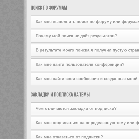
поддерживается стилем конференции. Если вы добав
Вы можете добавлять пользователей в свой список д
Поиск по форумам
того, вы можете сделать это прямо из вашего лично
списков на той же странице.
Как мне выполнить поиск по форуму или форума
Задайте условие поиска в соответствующем поле, р
Почему мой поиск не даёт результатов?
расширенный поиск, щёлкнув по ссылке «Расширенный
Ваш поисковый запрос, возможно, был слишком неопр
В результате моего поиска я получил пустую стра
используйте возможности расширенного поиска.
Ваш поиск дал слишком большое количество результат
Как мне найти пользователя конференции?
форумы, на которых он должен быть осуществлён.
Перейдите на страницу «Пользователи» и щёлкните п
Как мне найти свои сообщения и созданные мной
Вы можете найти свои сообщения, щёлкнув либо по с
Закладки и подписка на темы
Чтобы найти созданные вами темы, используйте стра
Чем отличаются закладки от подписки?
Закладки в phpBB3 больше похожи на закладки в ваш
Как мне подписаться на определённую тему или 
оформив подписку, вы будете получать уведомления
Чтобы подписаться на определённый форум, зайдите 
Как мне отказаться от подписки?