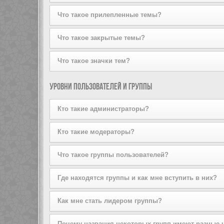
Объявления чаще всего содержат важную информацию
Что такое прилепленные темы?
появляются вверху каждой страницы форума, в котор
Прилепленные темы в форуме находятся ниже всех о
Что такое закрытые темы?
прочесть их по возможности. Так же, как и с объяв
Это такие темы, в которых пользователи больше не 
Что такое значки тем?
причинам модератором форума или администратором 
предоставленных вам администратором конференции
Значки тем — это выбранные авторами изображения, 
Уровни пользователей и группы
установленных администратором конференции.
Кто такие администраторы?
Администраторы — это пользователи, наделённые вы
Кто такие модераторы?
разграничение прав доступа, отключение пользовател
конференции. Они также могут обладать всеми возмо
Модераторы — это пользователи (или группы пользов
Что такое группы пользователей?
открывать, перемещать, удалять и объединять темы 
обсуждаемым темам (оффтопик), оскорблений.
Группы пользователей разбивают сообщество на стру
Где находятся группы и как мне вступить в них?
каждой группе могут быть назначены индивидуальные
пользователей, например, изменение модераторских 
Вы можете получить информацию обо всех существующ
Как мне стать лидером группы?
соответствующую кнопку. Однако не все группы обще
группа общедоступна, то вы можете запросить членст
Лидеры групп обычно назначаются при их создании а
Почему названия некоторых групп имеют разные 