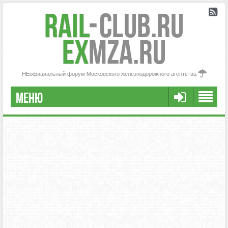
Rail
-
Club.RU
ex
MZA.RU
НЕофициальный форум Московского железнодорожного агентства
МЕНЮ
РЕГИСТРАЦИЯ
FAQ
НАША КОМАНДА
РАСШИРЕННЫЙ ПОИСК
СООБЩЕНИЯ БЕЗ ОТВЕТОВ