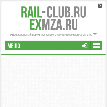
Rail
-
Club.RU
ex
MZA.RU
НЕофициальный форум Московского железнодорожного агентства
МЕНЮ
РЕГИСТРАЦИЯ
FAQ
НАША КОМАНДА
РАСШИРЕННЫЙ ПОИСК
СООБЩЕНИЯ БЕЗ ОТВЕТОВ