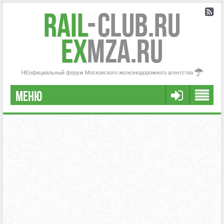
Rail
-
Club.RU
ex
MZA.RU
НЕофициальный форум Московского железнодорожного агентства
МЕНЮ
РЕГИСТРАЦИЯ
FAQ
НАША КОМАНДА
РАСШИРЕННЫЙ ПОИСК
СООБЩЕНИЯ БЕЗ ОТВЕТОВ