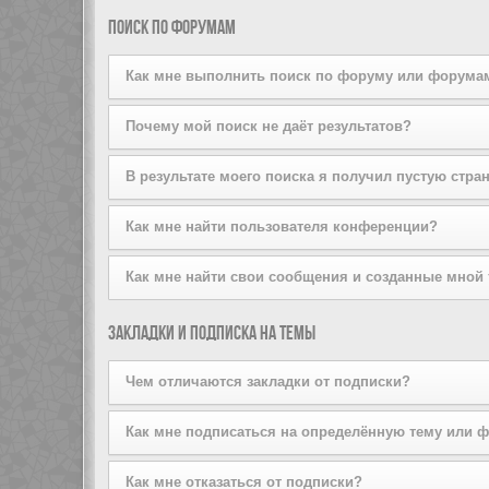
поддерживается стилем конференции. Если вы добав
Вы можете добавлять пользователей в свой список д
Поиск по форумам
того, вы можете сделать это прямо из вашего лично
списков на той же странице.
Как мне выполнить поиск по форуму или форума
Задайте условие поиска в соответствующем поле, р
Почему мой поиск не даёт результатов?
расширенный поиск, щёлкнув по ссылке «Расширенный
Ваш поисковый запрос, возможно, был слишком неопр
В результате моего поиска я получил пустую стра
используйте возможности расширенного поиска.
Ваш поиск дал слишком большое количество результат
Как мне найти пользователя конференции?
форумы, на которых он должен быть осуществлён.
Перейдите на страницу «Пользователи» и щёлкните п
Как мне найти свои сообщения и созданные мной
Вы можете найти свои сообщения, щёлкнув либо по с
Закладки и подписка на темы
Чтобы найти созданные вами темы, используйте стра
Чем отличаются закладки от подписки?
Закладки в phpBB3 больше похожи на закладки в ваш
Как мне подписаться на определённую тему или 
оформив подписку, вы будете получать уведомления
Чтобы подписаться на определённый форум, зайдите 
Как мне отказаться от подписки?