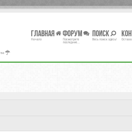
Главная
Форум
Поиск
Ко
Начало
Посмотрите
Весь поиск здесь!
Остава
последние...
тва