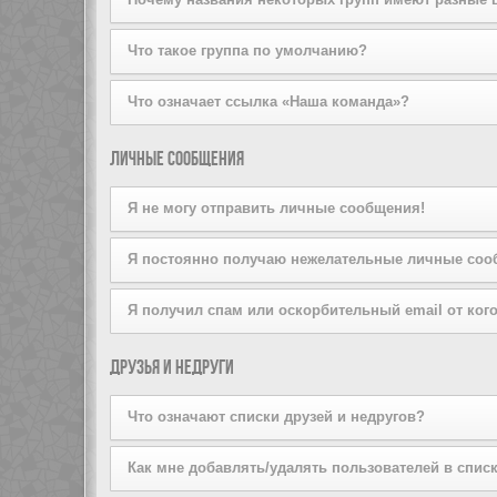
на вступление, щёлкнув по соответствующей кнопке. 
попробуйте отправить ему личное сообщение.
Пожалуйста, не беспокойте лидера группы, если он от
Администратор конференции может присваивать цвета 
Что такое группа по умолчанию?
Если вы состоите более чем в одной группе, ваша гр
Что означает ссылка «Наша команда»?
Администратор конференции может предоставить вам
На этой странице вы найдёте список администраторо
Личные сообщения
Я не могу отправить личные сообщения!
Это может быть вызвано тремя причинами: вы не зар
Я постоянно получаю нежелательные личные соо
или же администратор запретил это вам лично. Свя
Вы можете запретить пользователю отправлять вам 
Я получил спам или оскорбительный email от кого
сообщения от конкретного пользователя, проинформи
Мы сожалеем об этом. Форма отправки email на дан
Друзья и недруги
сообщения. Отправьте email-сообщение администрато
информация об отправителе. Администратор конфере
Что означают списки друзей и недругов?
Вы можете включать в эти списки других пользовате
Как мне добавлять/удалять пользователей в списк
быстрого доступа к информации о том, находятся ли 