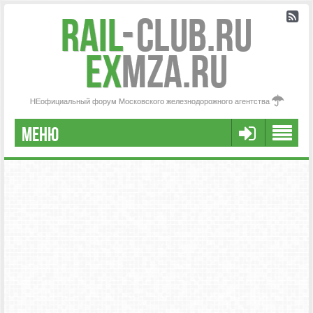
Rail
-
Club.RU
ex
MZA.RU
НЕофициальный форум Московского железнодорожного агентства
МЕНЮ
РЕГИСТРАЦИЯ
FAQ
НАША КОМАНДА
РАСШИРЕННЫЙ ПОИСК
СООБЩЕНИЯ БЕЗ ОТВЕТОВ