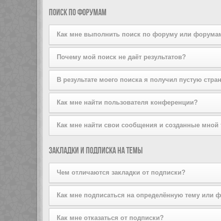
поддерживается стилем конференции. Если вы добав
Вы можете добавлять пользователей в свой список д
Поиск по форумам
того, вы можете сделать это прямо из вашего лично
списков на той же странице.
Как мне выполнить поиск по форуму или форума
Задайте условие поиска в соответствующем поле, р
Почему мой поиск не даёт результатов?
расширенный поиск, щёлкнув по ссылке «Расширенный
Ваш поисковый запрос, возможно, был слишком неопр
В результате моего поиска я получил пустую стра
используйте возможности расширенного поиска.
Ваш поиск дал слишком большое количество результат
Как мне найти пользователя конференции?
форумы, на которых он должен быть осуществлён.
Перейдите на страницу «Пользователи» и щёлкните п
Как мне найти свои сообщения и созданные мной
Вы можете найти свои сообщения, щёлкнув либо по с
Закладки и подписка на темы
Чтобы найти созданные вами темы, используйте стра
Чем отличаются закладки от подписки?
Закладки в phpBB3 больше похожи на закладки в ваш
Как мне подписаться на определённую тему или 
оформив подписку, вы будете получать уведомления
Чтобы подписаться на определённый форум, зайдите 
Как мне отказаться от подписки?