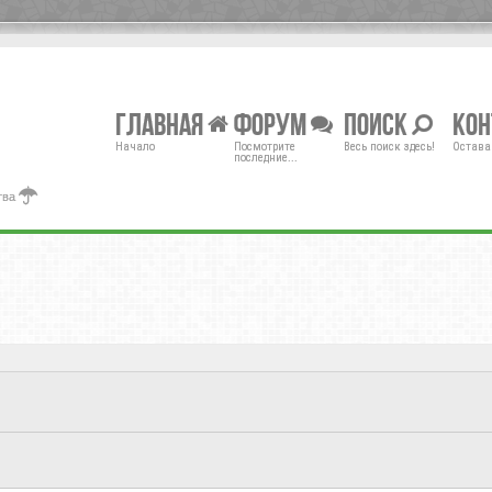
Главная
Форум
Поиск
Ко
Начало
Посмотрите
Весь поиск здесь!
Остава
последние...
тва