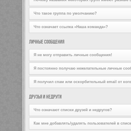
на вступление, щёлкнув по соответствующей кнопке. 
попробуйте отправить ему личное сообщение.
Пожалуйста, не беспокойте лидера группы, если он от
Администратор конференции может присваивать цвета 
Что такое группа по умолчанию?
Если вы состоите более чем в одной группе, ваша гр
Что означает ссылка «Наша команда»?
Администратор конференции может предоставить вам
На этой странице вы найдёте список администраторо
Личные сообщения
Я не могу отправить личные сообщения!
Это может быть вызвано тремя причинами: вы не зар
Я постоянно получаю нежелательные личные соо
или же администратор запретил это вам лично. Свя
Вы можете запретить пользователю отправлять вам 
Я получил спам или оскорбительный email от кого
сообщения от конкретного пользователя, проинформи
Мы сожалеем об этом. Форма отправки email на дан
Друзья и недруги
сообщения. Отправьте email-сообщение администрато
информация об отправителе. Администратор конфере
Что означают списки друзей и недругов?
Вы можете включать в эти списки других пользовате
Как мне добавлять/удалять пользователей в списк
быстрого доступа к информации о том, находятся ли 