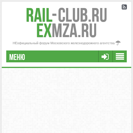
Rail
-
Club.RU
ex
MZA.RU
НЕофициальный форум Московского железнодорожного агентства
МЕНЮ
РЕГИСТРАЦИЯ
FAQ
НАША КОМАНДА
РАСШИРЕННЫЙ ПОИСК
СООБЩЕНИЯ БЕЗ ОТВЕТОВ