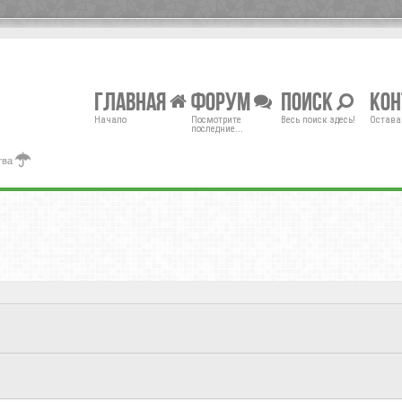
Главная
Форум
Поиск
Ко
Начало
Посмотрите
Весь поиск здесь!
Остава
последние...
тва