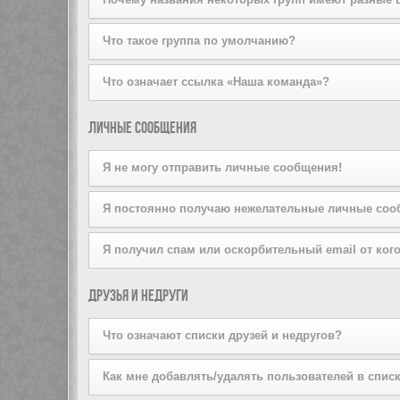
на вступление, щёлкнув по соответствующей кнопке. 
попробуйте отправить ему личное сообщение.
Пожалуйста, не беспокойте лидера группы, если он от
Администратор конференции может присваивать цвета 
Что такое группа по умолчанию?
Если вы состоите более чем в одной группе, ваша гр
Что означает ссылка «Наша команда»?
Администратор конференции может предоставить вам
На этой странице вы найдёте список администраторо
Личные сообщения
Я не могу отправить личные сообщения!
Это может быть вызвано тремя причинами: вы не зар
Я постоянно получаю нежелательные личные соо
или же администратор запретил это вам лично. Свя
Вы можете запретить пользователю отправлять вам 
Я получил спам или оскорбительный email от кого
сообщения от конкретного пользователя, проинформи
Мы сожалеем об этом. Форма отправки email на дан
Друзья и недруги
сообщения. Отправьте email-сообщение администрато
информация об отправителе. Администратор конфере
Что означают списки друзей и недругов?
Вы можете включать в эти списки других пользовате
Как мне добавлять/удалять пользователей в списк
быстрого доступа к информации о том, находятся ли 