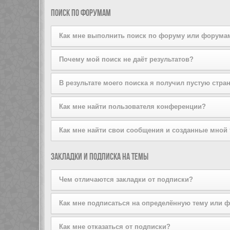
поддерживается стилем конференции. Если вы добав
Вы можете добавлять пользователей в свой список д
Поиск по форумам
того, вы можете сделать это прямо из вашего лично
списков на той же странице.
Как мне выполнить поиск по форуму или форума
Задайте условие поиска в соответствующем поле, р
Почему мой поиск не даёт результатов?
расширенный поиск, щёлкнув по ссылке «Расширенный
Ваш поисковый запрос, возможно, был слишком неопр
В результате моего поиска я получил пустую стра
используйте возможности расширенного поиска.
Ваш поиск дал слишком большое количество результат
Как мне найти пользователя конференции?
форумы, на которых он должен быть осуществлён.
Перейдите на страницу «Пользователи» и щёлкните п
Как мне найти свои сообщения и созданные мной
Вы можете найти свои сообщения, щёлкнув либо по с
Закладки и подписка на темы
Чтобы найти созданные вами темы, используйте стра
Чем отличаются закладки от подписки?
Закладки в phpBB3 больше похожи на закладки в ваш
Как мне подписаться на определённую тему или 
оформив подписку, вы будете получать уведомления
Чтобы подписаться на определённый форум, зайдите 
Как мне отказаться от подписки?