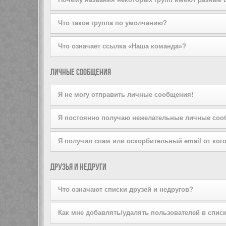
на вступление, щёлкнув по соответствующей кнопке. 
попробуйте отправить ему личное сообщение.
Пожалуйста, не беспокойте лидера группы, если он от
Администратор конференции может присваивать цвета 
Что такое группа по умолчанию?
Если вы состоите более чем в одной группе, ваша гр
Что означает ссылка «Наша команда»?
Администратор конференции может предоставить вам
На этой странице вы найдёте список администраторо
Личные сообщения
Я не могу отправить личные сообщения!
Это может быть вызвано тремя причинами: вы не зар
Я постоянно получаю нежелательные личные соо
или же администратор запретил это вам лично. Свя
Вы можете запретить пользователю отправлять вам 
Я получил спам или оскорбительный email от кого
сообщения от конкретного пользователя, проинформи
Мы сожалеем об этом. Форма отправки email на дан
Друзья и недруги
сообщения. Отправьте email-сообщение администрато
информация об отправителе. Администратор конфере
Что означают списки друзей и недругов?
Вы можете включать в эти списки других пользовате
Как мне добавлять/удалять пользователей в списк
быстрого доступа к информации о том, находятся ли 