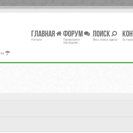
Главная
Форум
Поиск
Ко
Начало
Посмотрите
Весь поиск здесь!
Остава
последние...
тва