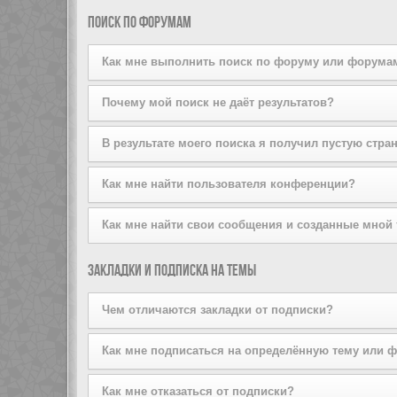
поддерживается стилем конференции. Если вы добав
Вы можете добавлять пользователей в свой список д
Поиск по форумам
того, вы можете сделать это прямо из вашего лично
списков на той же странице.
Как мне выполнить поиск по форуму или форума
Задайте условие поиска в соответствующем поле, р
Почему мой поиск не даёт результатов?
расширенный поиск, щёлкнув по ссылке «Расширенный
Ваш поисковый запрос, возможно, был слишком неопр
В результате моего поиска я получил пустую стра
используйте возможности расширенного поиска.
Ваш поиск дал слишком большое количество результат
Как мне найти пользователя конференции?
форумы, на которых он должен быть осуществлён.
Перейдите на страницу «Пользователи» и щёлкните п
Как мне найти свои сообщения и созданные мной
Вы можете найти свои сообщения, щёлкнув либо по с
Закладки и подписка на темы
Чтобы найти созданные вами темы, используйте стра
Чем отличаются закладки от подписки?
Закладки в phpBB3 больше похожи на закладки в ваш
Как мне подписаться на определённую тему или 
оформив подписку, вы будете получать уведомления
Чтобы подписаться на определённый форум, зайдите 
Как мне отказаться от подписки?