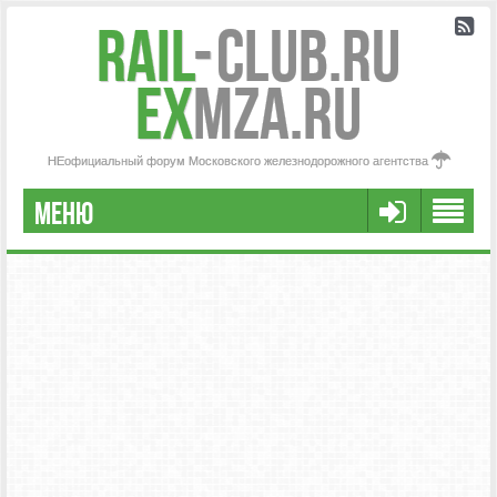
Rail
-
Club.RU
ex
MZA.RU
НЕофициальный форум Московского железнодорожного агентства
МЕНЮ
РЕГИСТРАЦИЯ
FAQ
НАША КОМАНДА
РАСШИРЕННЫЙ ПОИСК
СООБЩЕНИЯ БЕЗ ОТВЕТОВ