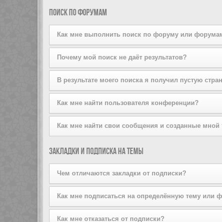
поддерживается стилем конференции. Если вы добав
Вы можете добавлять пользователей в свой список д
Поиск по форумам
того, вы можете сделать это прямо из вашего лично
списков на той же странице.
Как мне выполнить поиск по форуму или форума
Задайте условие поиска в соответствующем поле, р
Почему мой поиск не даёт результатов?
расширенный поиск, щёлкнув по ссылке «Расширенный
Ваш поисковый запрос, возможно, был слишком неопр
В результате моего поиска я получил пустую стра
используйте возможности расширенного поиска.
Ваш поиск дал слишком большое количество результат
Как мне найти пользователя конференции?
форумы, на которых он должен быть осуществлён.
Перейдите на страницу «Пользователи» и щёлкните п
Как мне найти свои сообщения и созданные мной
Вы можете найти свои сообщения, щёлкнув либо по с
Закладки и подписка на темы
Чтобы найти созданные вами темы, используйте стра
Чем отличаются закладки от подписки?
Закладки в phpBB3 больше похожи на закладки в ваш
Как мне подписаться на определённую тему или 
оформив подписку, вы будете получать уведомления
Чтобы подписаться на определённый форум, зайдите 
Как мне отказаться от подписки?