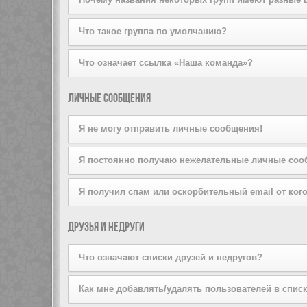
на вступление, щёлкнув по соответствующей кнопке. 
попробуйте отправить ему личное сообщение.
Пожалуйста, не беспокойте лидера группы, если он от
Администратор конференции может присваивать цвета 
Что такое группа по умолчанию?
Если вы состоите более чем в одной группе, ваша гр
Что означает ссылка «Наша команда»?
Администратор конференции может предоставить вам
На этой странице вы найдёте список администраторо
Личные сообщения
Я не могу отправить личные сообщения!
Это может быть вызвано тремя причинами: вы не зар
Я постоянно получаю нежелательные личные соо
или же администратор запретил это вам лично. Свя
Вы можете запретить пользователю отправлять вам 
Я получил спам или оскорбительный email от кого
сообщения от конкретного пользователя, проинформи
Мы сожалеем об этом. Форма отправки email на дан
Друзья и недруги
сообщения. Отправьте email-сообщение администрато
информация об отправителе. Администратор конфере
Что означают списки друзей и недругов?
Вы можете включать в эти списки других пользовате
Как мне добавлять/удалять пользователей в списк
быстрого доступа к информации о том, находятся ли 