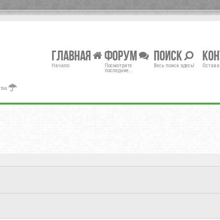
Главная
Форум
Поиск
Ко
Начало
Посмотрите
Весь поиск здесь!
Остава
последние...
тва