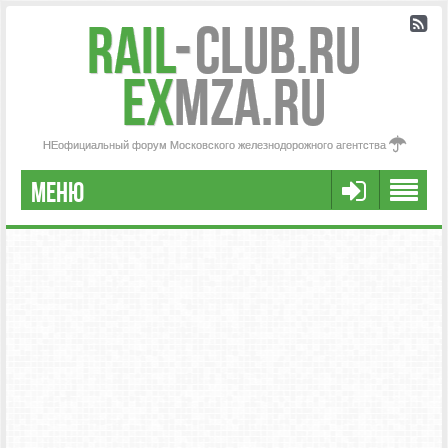
Rail
-
Club.RU
ex
MZA.RU
НЕофициальный форум Московского железнодорожного агентства
МЕНЮ
РЕГИСТРАЦИЯ
FAQ
НАША КОМАНДА
РАСШИРЕННЫЙ ПОИСК
СООБЩЕНИЯ БЕЗ ОТВЕТОВ