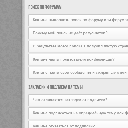
поддерживается стилем конференции. Если вы добав
Вы можете добавлять пользователей в свой список д
Поиск по форумам
того, вы можете сделать это прямо из вашего лично
списков на той же странице.
Как мне выполнить поиск по форуму или форума
Задайте условие поиска в соответствующем поле, р
Почему мой поиск не даёт результатов?
расширенный поиск, щёлкнув по ссылке «Расширенный
Ваш поисковый запрос, возможно, был слишком неопр
В результате моего поиска я получил пустую стра
используйте возможности расширенного поиска.
Ваш поиск дал слишком большое количество результат
Как мне найти пользователя конференции?
форумы, на которых он должен быть осуществлён.
Перейдите на страницу «Пользователи» и щёлкните п
Как мне найти свои сообщения и созданные мной
Вы можете найти свои сообщения, щёлкнув либо по с
Закладки и подписка на темы
Чтобы найти созданные вами темы, используйте стра
Чем отличаются закладки от подписки?
Закладки в phpBB3 больше похожи на закладки в ваш
Как мне подписаться на определённую тему или 
оформив подписку, вы будете получать уведомления
Чтобы подписаться на определённый форум, зайдите 
Как мне отказаться от подписки?