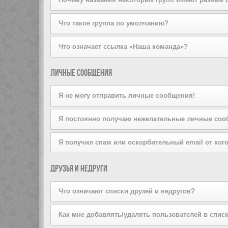
на вступление, щёлкнув по соответствующей кнопке. 
попробуйте отправить ему личное сообщение.
Пожалуйста, не беспокойте лидера группы, если он от
Администратор конференции может присваивать цвета 
Что такое группа по умолчанию?
Если вы состоите более чем в одной группе, ваша гр
Что означает ссылка «Наша команда»?
Администратор конференции может предоставить вам
На этой странице вы найдёте список администраторо
Личные сообщения
Я не могу отправить личные сообщения!
Это может быть вызвано тремя причинами: вы не зар
Я постоянно получаю нежелательные личные соо
или же администратор запретил это вам лично. Свя
Вы можете запретить пользователю отправлять вам 
Я получил спам или оскорбительный email от кого
сообщения от конкретного пользователя, проинформи
Мы сожалеем об этом. Форма отправки email на дан
Друзья и недруги
сообщения. Отправьте email-сообщение администрато
информация об отправителе. Администратор конфере
Что означают списки друзей и недругов?
Вы можете включать в эти списки других пользовате
Как мне добавлять/удалять пользователей в списк
быстрого доступа к информации о том, находятся ли 