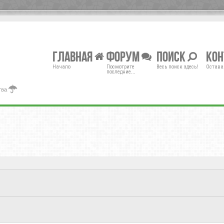
Главная
Форум
Поиск
Ко
Начало
Посмотрите
Весь поиск здесь!
Остава
последние...
тва