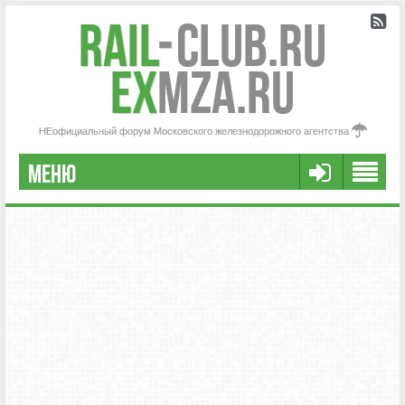
Rail
-
Club.RU
ex
MZA.RU
НЕофициальный форум Московского железнодорожного агентства
МЕНЮ
РЕГИСТРАЦИЯ
FAQ
НАША КОМАНДА
РАСШИРЕННЫЙ ПОИСК
СООБЩЕНИЯ БЕЗ ОТВЕТОВ