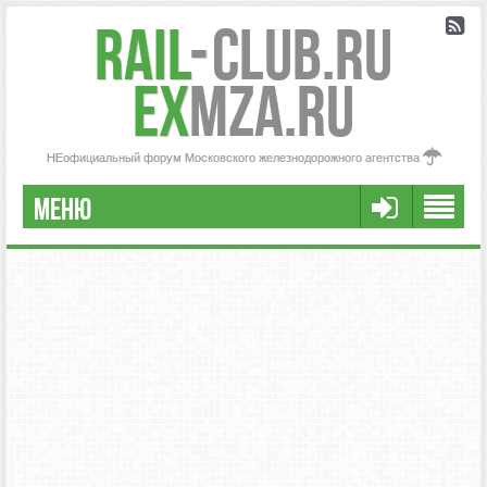
Rail
-
Club.RU
ex
MZA.RU
НЕофициальный форум Московского железнодорожного агентства
МЕНЮ
РЕГИСТРАЦИЯ
FAQ
НАША КОМАНДА
РАСШИРЕННЫЙ ПОИСК
СООБЩЕНИЯ БЕЗ ОТВЕТОВ