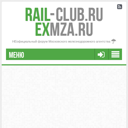
Rail
-
Club.RU
ex
MZA.RU
НЕофициальный форум Московского железнодорожного агентства
МЕНЮ
РЕГИСТРАЦИЯ
FAQ
НАША КОМАНДА
РАСШИРЕННЫЙ ПОИСК
СООБЩЕНИЯ БЕЗ ОТВЕТОВ