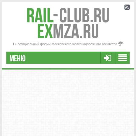
Rail
-
Club.RU
ex
MZA.RU
НЕофициальный форум Московского железнодорожного агентства
МЕНЮ
РЕГИСТРАЦИЯ
FAQ
НАША КОМАНДА
РАСШИРЕННЫЙ ПОИСК
СООБЩЕНИЯ БЕЗ ОТВЕТОВ