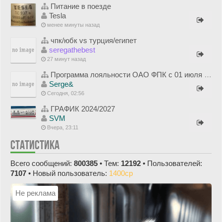
Питание в поезде
Tesla
менее минуты назад
чпк/юбк vs турция/египет
seregathebest
27 минут назад
Программа лояльности ОАО ФПК с 01 июля 2012 года
Serge&
Сегодня, 02:56
ГРАФИК 2024/2027
SVM
Вчера, 23:11
СТАТИСТИКА
Всего сообщений:
800385
• Тем:
12192
• Пользователей:
7107
• Новый пользователь:
1400cp
Не реклама