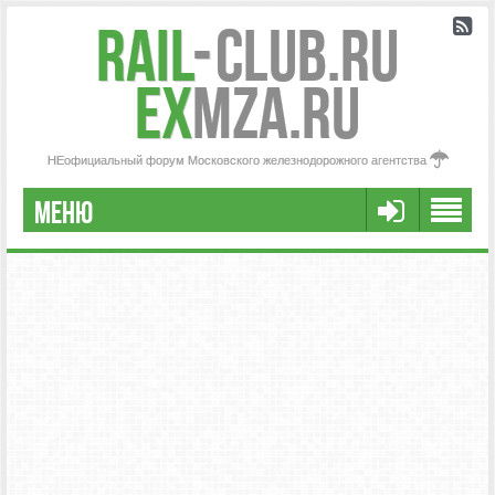
Rail
-
Club.RU
ex
MZA.RU
НЕофициальный форум Московского железнодорожного агентства
МЕНЮ
РЕГИСТРАЦИЯ
FAQ
НАША КОМАНДА
РАСШИРЕННЫЙ ПОИСК
СООБЩЕНИЯ БЕЗ ОТВЕТОВ