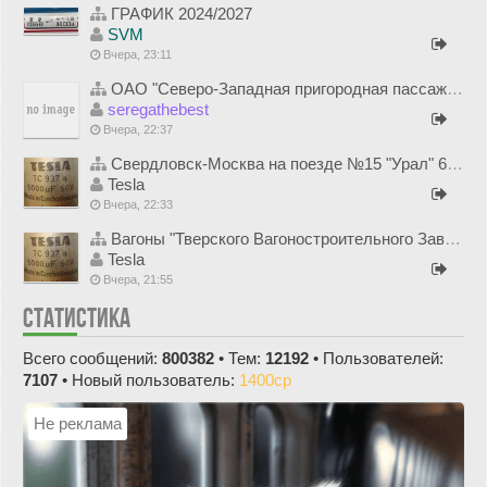
ГРАФИК 2024/2027
SVM
Вчера, 23:11
ОАО "Северо-Западная пригородная пассажирская компания"
seregathebest
Вчера, 22:37
Свердловск-Москва на поезде №15 "Урал" 6-7 августа 1995 года
Tesla
Вчера, 22:33
Вагоны "Тверского Вагоностроительного Завода" (ОАО "ТВЗ")
Tesla
Вчера, 21:55
СТАТИСТИКА
Всего сообщений:
800382
• Тем:
12192
• Пользователей:
7107
• Новый пользователь:
1400cp
Не реклама