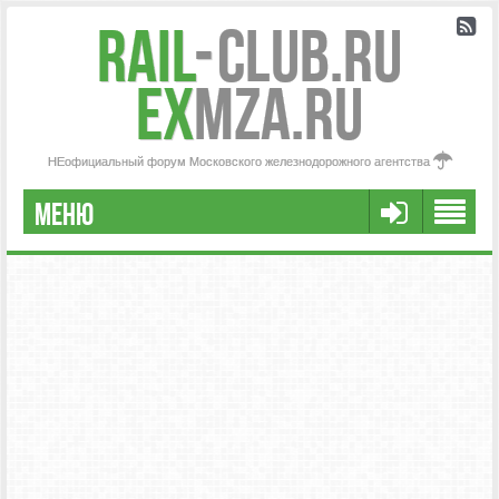
Rail
-
Club.RU
ex
MZA.RU
НЕофициальный форум Московского железнодорожного агентства
МЕНЮ
РЕГИСТРАЦИЯ
FAQ
НАША КОМАНДА
РАСШИРЕННЫЙ ПОИСК
СООБЩЕНИЯ БЕЗ ОТВЕТОВ