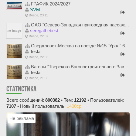
ГРАФИК 2024/2027
SVM
Вчера, 23:11
ОАО "Северо-Западная пригородная пассажирская компания"
seregathebest
Вчера, 22:37
Свердловск-Москва на поезде №15 "Урал" 6-7 августа 1995 года
Tesla
Вчера, 22:33
Вагоны "Тверского Вагоностроительного Завода" (ОАО "ТВЗ")
Tesla
Вчера, 21:55
СТАТИСТИКА
Всего сообщений:
800382
• Тем:
12192
• Пользователей:
7107
• Новый пользователь:
1400cp
Не реклама