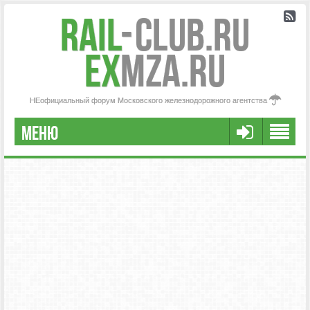
Rail
-
Club.RU
ex
MZA.RU
НЕофициальный форум Московского железнодорожного агентства
МЕНЮ
РЕГИСТРАЦИЯ
FAQ
НАША КОМАНДА
РАСШИРЕННЫЙ ПОИСК
СООБЩЕНИЯ БЕЗ ОТВЕТОВ