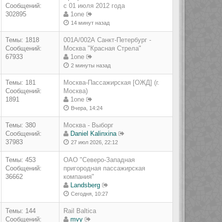
Сообщений:
с 01 июля 2012 года
302895
1one
14 минут назад
Темы: 1818
001А/002А Санкт-Петербург -
Сообщений:
Москва "Красная Стрела"
67933
1one
2 минуты назад
Темы: 181
Москва-Пассажирская [ОЖД] (г.
Сообщений:
Москва)
1891
1one
Вчера, 14:24
Темы: 380
Москва - Выборг
Сообщений:
Daniel Kalinxina
37983
27 июл 2026, 22:12
Темы: 453
ОАО "Северо-Западная
Сообщений:
пригородная пассажирская
36662
компания"
Landsberg
Сегодня, 10:27
Темы: 144
Rail Baltica
Сообщений:
mvy