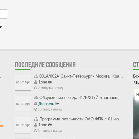
ии
ПОСЛЕДНИЕ СООБЩЕНИЯ
С
,
001А/002А Санкт-Петербург - Москва "Красная Стрела"
Вс
1one
71
2 минуты назад
Н
Обсуждение поезда 317Ь/317Й Благовещенск - Нижний Бестях
Деятель
10 минут назад
Программа лояльности ОАО ФПК с 01 июля 2012 года
1one
ник
14 минут назад