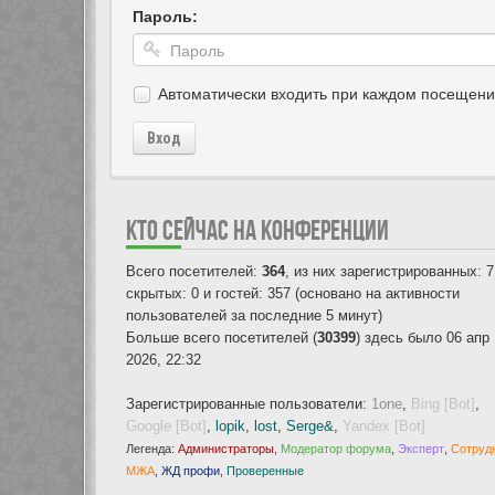
Пароль:
Автоматически входить при каждом посещен
Вход
КТО СЕЙЧАС НА КОНФЕРЕНЦИИ
Всего посетителей:
364
, из них зарегистрированных: 7
скрытых: 0 и гостей: 357 (основано на активности
пользователей за последние 5 минут)
Больше всего посетителей (
30399
) здесь было 06 апр
2026, 22:32
Зарегистрированные пользователи:
1one
,
Bing [Bot]
,
Google [Bot]
,
lopik
,
lost
,
Serge&
,
Yandex [Bot]
Легенда:
Администраторы
,
Модератор форума
,
Эксперт
,
Сотруд
МЖА
,
ЖД профи
,
Проверенные