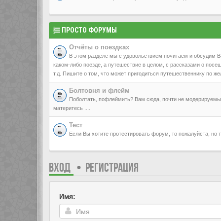
ПРОСТО ФОРУМЫ
Отчёты о поездках
В этом разделе мы с удовольствием почитаем и обсудим В
каком-либо поезде, а путешествие в целом, с рассказами о посещ
т.д. Пишите о том, что может пригодиться путешественнику по же
Болтовня и флейм
Поболтать, пофлеймить? Вам сюда, почти не модерируемый,
материтесь ....
Тест
Если Вы хотите протестировать форум, то пожалуйста, но то
ВХОД
•
РЕГИСТРАЦИЯ
Имя: