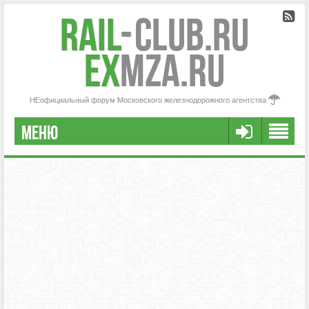
Rail
-
Club.RU
ex
MZA.RU
НЕофициальный форум Московского железнодорожного агентства
МЕНЮ
РЕГИСТРАЦИЯ
FAQ
НАША КОМАНДА
РАСШИРЕННЫЙ ПОИСК
СООБЩЕНИЯ БЕЗ ОТВЕТОВ