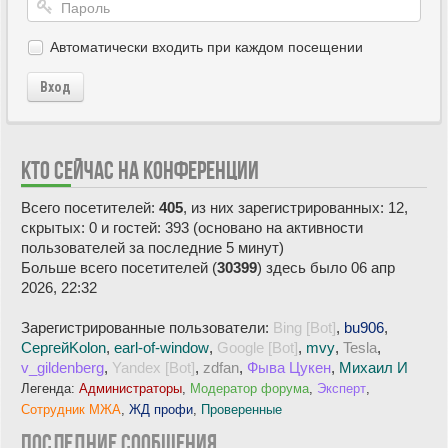
Автоматически входить при каждом посещении
Вход
КТО СЕЙЧАС НА КОНФЕРЕНЦИИ
Всего посетителей:
405
, из них зарегистрированных: 12,
скрытых: 0 и гостей: 393 (основано на активности
пользователей за последние 5 минут)
Больше всего посетителей (
30399
) здесь было 06 апр
2026, 22:32
Зарегистрированные пользователи:
Bing [Bot]
,
bu906
,
СергейKolon
,
earl-of-window
,
Google [Bot]
,
mvy
,
Tesla
,
v_gildenberg
,
Yandex [Bot]
,
zdfan
,
Фыва Цукен
,
Михаил И
Легенда:
Администраторы
,
Модератор форума
,
Эксперт
,
Сотрудник МЖА
,
ЖД профи
,
Проверенные
ПОСЛЕДНИЕ СООБЩЕНИЯ