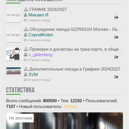
ГРАФИК 2024/2027
Михаил И
1 минуту назад
Обсуждение поезда 022Я/021Н Москва - Лабытнанги
СергейKolon
4 минуты назад
Проверки и досмотры на транспорте, в общественных зданиях, на границе и рядом (обсуждения и проблемы)
v_gildenberg
10 минут назад
Дополнительные поезда в Графике 2024/2027
SVM
59 минут назад
СТАТИСТИКА
Всего сообщений:
800590
• Тем:
12192
• Пользователей:
7107
• Новый пользователь:
1400cp
Не реклама