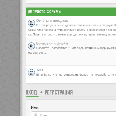
ПРОСТО ФОРУМЫ
Отчёты о поездках
В этом разделе мы с удовольствием почитаем и обсудим В
каком-либо поезде, а путешествие в целом, с рассказами о посещ
т.д. Пишите о том, что может пригодиться путешественнику по же
Болтовня и флейм
Поболтать, пофлеймить? Вам сюда, почти не модерируемый,
материтесь ....
Тест
Если Вы хотите протестировать форум, то пожалуйста, но то
ВХОД
•
РЕГИСТРАЦИЯ
Имя: