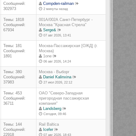
Сообщений:
Compden-railman
302973
2 минуты назад
Темы: 1818
001А/002А Санкт-Петербург -
Сообщений:
Москва "Красная Стрела"
67934
Serge&
07 авг 2026, 13:41
Темы: 181
Москва-Пассажирская [ОЖД] (г.
Сообщений:
Москва)
1891
1one
06 авг 2026, 14:24
Темы: 380
Москва - Выборг
Сообщений:
Daniel Kalinxina
37983
27 июл 2026, 22:12
Темы: 453
ОАО "Северо-Западная
Сообщений:
пригородная пассажирская
36711
компания"
Landsberg
Сегодня, 09:46
Темы: 144
Rail Baltica
Сообщений:
Icefer
22918
07 авг 2026, 18:43