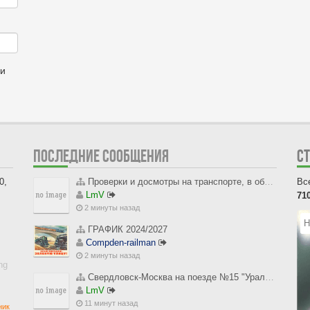
ии
ПОСЛЕДНИЕ СООБЩЕНИЯ
С
0,
Проверки и досмотры на транспорте, в общественных зданиях, на границе и рядом (обсуждения и проблемы)
Вс
LmV
71
2 минуты назад
Н
ГРАФИК 2024/2027
Compden-railman
2 минуты назад
ng
Свердловск-Москва на поезде №15 "Урал" 6-7 августа 1995 года
LmV
11 минут назад
ник