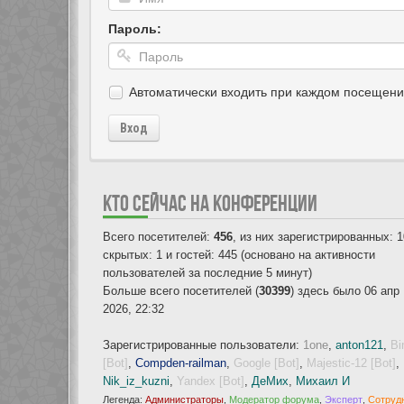
Пароль:
Автоматически входить при каждом посещен
Вход
КТО СЕЙЧАС НА КОНФЕРЕНЦИИ
Всего посетителей:
456
, из них зарегистрированных: 1
скрытых: 1 и гостей: 445 (основано на активности
пользователей за последние 5 минут)
Больше всего посетителей (
30399
) здесь было 06 апр
2026, 22:32
Зарегистрированные пользователи:
1one
,
anton121
,
Bi
[Bot]
,
Compden-railman
,
Google [Bot]
,
Majestic-12 [Bot]
,
Nik_iz_kuzni
,
Yandex [Bot]
,
ДеМих
,
Михаил И
Легенда:
Администраторы
,
Модератор форума
,
Эксперт
,
Сотруд