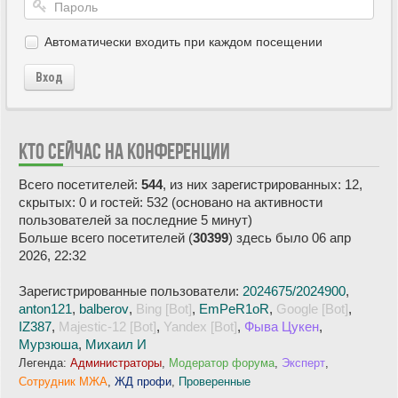
Автоматически входить при каждом посещении
Вход
КТО СЕЙЧАС НА КОНФЕРЕНЦИИ
Всего посетителей:
544
, из них зарегистрированных: 12,
скрытых: 0 и гостей: 532 (основано на активности
пользователей за последние 5 минут)
Больше всего посетителей (
30399
) здесь было 06 апр
2026, 22:32
Зарегистрированные пользователи:
2024675/2024900
,
anton121
,
balberov
,
Bing [Bot]
,
EmPeR1oR
,
Google [Bot]
,
IZ387
,
Majestic-12 [Bot]
,
Yandex [Bot]
,
Фыва Цукен
,
Мурзюша
,
Михаил И
Легенда:
Администраторы
,
Модератор форума
,
Эксперт
,
Сотрудник МЖА
,
ЖД профи
,
Проверенные