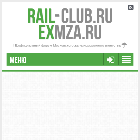
Rail
-
Club.RU
ex
MZA.RU
НЕофициальный форум Московского железнодорожного агентства
МЕНЮ
РЕГИСТРАЦИЯ
FAQ
НАША КОМАНДА
РАСШИРЕННЫЙ ПОИСК
СООБЩЕНИЯ БЕЗ ОТВЕТОВ