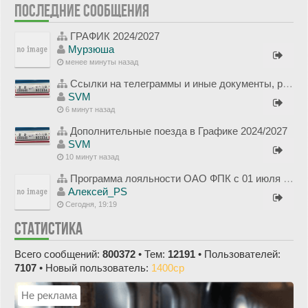
ПОСЛЕДНИЕ СООБЩЕНИЯ
ГРАФИК 2024/2027
Мурзюша
менее минуты назад
Ссылки на телеграммы и иные документы, регламентирующие ГРАФИК на 2024-2027 годы
SVM
6 минут назад
Дополнительные поезда в Графике 2024/2027
SVM
10 минут назад
Программа лояльности ОАО ФПК с 01 июля 2012 года
Алексей_PS
Сегодня, 19:19
СТАТИСТИКА
Всего сообщений:
800372
• Тем:
12191
• Пользователей:
7107
• Новый пользователь:
1400cp
Не реклама