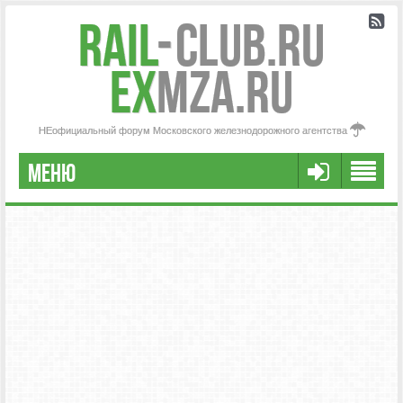
Rail
-
Club.RU
ex
MZA.RU
НЕофициальный форум Московского железнодорожного агентства
МЕНЮ
РЕГИСТРАЦИЯ
FAQ
НАША КОМАНДА
РАСШИРЕННЫЙ ПОИСК
СООБЩЕНИЯ БЕЗ ОТВЕТОВ