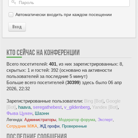
Автоматически входить при каждом посещении
Вход
КТО СЕЙЧАС НА КОНФЕРЕНЦИИ
Всего посетителей:
401
, из них зарегистрированных: 8,
скрытых: 1 и гостей: 392 (основано на активности
пользователей за последние 5 минут)
Больше всего посетителей (
30399
) здесь было 06 апр
2026, 22:32
Зарегистрированные пользователи:
Bing [Bot]
,
Google
[Bot]
,
haava
,
seregathebest
,
v_gildenberg
,
Yandex [Bot]
,
Фыва Цукен
,
Шаэнн
Легенда:
Администраторы
,
Модератор форума
,
Эксперт
,
Сотрудник МЖА
,
ЖД профи
,
Проверенные
ПОСЛЕДНИЕ СООБЩЕНИЯ