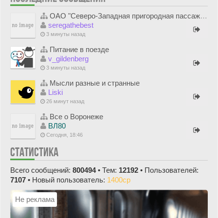
ОАО "Северо-Западная пригородная пассажирская компания"
seregathebest
3 минуты назад
Питание в поезде
v_gildenberg
3 минуты назад
Мысли разные и странные
Liski
26 минут назад
Все о Воронеже
ВЛ80
Сегодня, 18:46
СТАТИСТИКА
Всего сообщений:
800494
• Тем:
12192
• Пользователей:
7107
• Новый пользователь:
1400cp
Не реклама