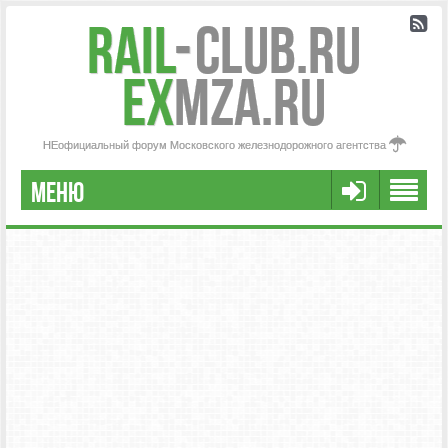
Rail
-
Club.RU
ex
MZA.RU
НЕофициальный форум Московского железнодорожного агентства
МЕНЮ
РЕГИСТРАЦИЯ
FAQ
НАША КОМАНДА
РАСШИРЕННЫЙ ПОИСК
СООБЩЕНИЯ БЕЗ ОТВЕТОВ