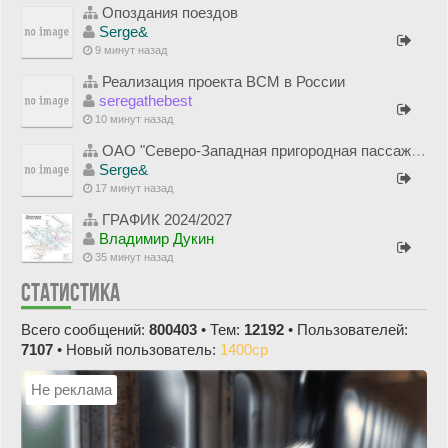
Опоздания поездов
Serge&
9 минут назад
Реализация проекта ВСМ в России
seregathebest
10 минут назад
ОАО "Северо-Западная пригородная пассажирская компания"
Serge&
17 минут назад
ГРАФИК 2024/2027
Владимир Дукин
35 минут назад
СТАТИСТИКА
Всего сообщений:
800403
• Тем:
12192
• Пользователей:
7107
• Новый пользователь:
1400cp
Не реклама