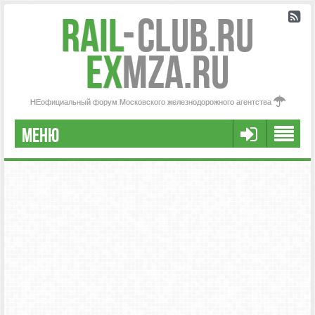
Rail
-
Club.RU
ex
MZA.RU
НЕофициальный форум Московского железнодорожного агентства
МЕНЮ
РЕГИСТРАЦИЯ
FAQ
НАША КОМАНДА
РАСШИРЕННЫЙ ПОИСК
СООБЩЕНИЯ БЕЗ ОТВЕТОВ