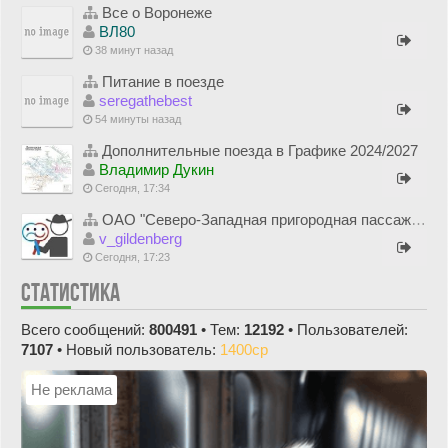
Все о Воронеже
ВЛ80
38 минут назад
Питание в поезде
seregathebest
54 минуты назад
Дополнительные поезда в Графике 2024/2027
Владимир Дукин
Сегодня, 17:34
ОАО "Северо-Западная пригородная пассажирская компания"
v_gildenberg
Сегодня, 17:23
СТАТИСТИКА
Всего сообщений:
800491
• Тем:
12192
• Пользователей:
7107
• Новый пользователь:
1400cp
Не реклама