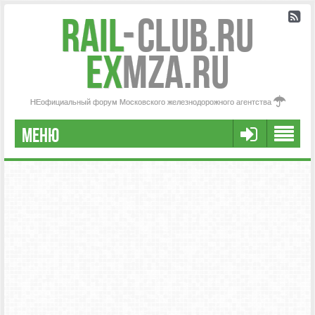
Rail
-
Club.RU
ex
MZA.RU
НЕофициальный форум Московского железнодорожного агентства
МЕНЮ
РЕГИСТРАЦИЯ
FAQ
НАША КОМАНДА
РАСШИРЕННЫЙ ПОИСК
СООБЩЕНИЯ БЕЗ ОТВЕТОВ