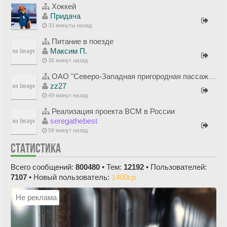
Хоккей
Придача
33 минуты назад
Питание в поезде
Максим П.
36 минут назад
ОАО "Северо-Западная пригородная пассажирская компания"
zz27
49 минут назад
Реализация проекта ВСМ в России
seregathebest
59 минут назад
СТАТИСТИКА
Всего сообщений:
800480
• Тем:
12192
• Пользователей:
7107
• Новый пользователь:
1400cp
Не реклама