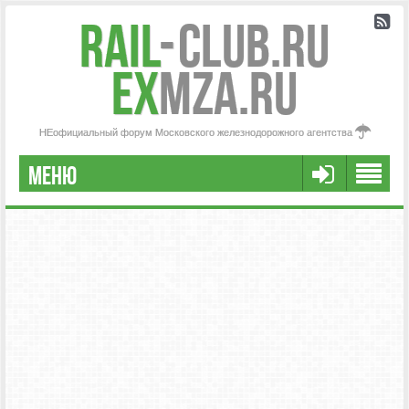
Rail
-
Club.RU
ex
MZA.RU
НЕофициальный форум Московского железнодорожного агентства
МЕНЮ
РЕГИСТРАЦИЯ
FAQ
НАША КОМАНДА
РАСШИРЕННЫЙ ПОИСК
СООБЩЕНИЯ БЕЗ ОТВЕТОВ