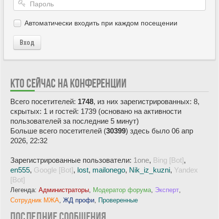
Автоматически входить при каждом посещении
Вход
КТО СЕЙЧАС НА КОНФЕРЕНЦИИ
Всего посетителей:
1748
, из них зарегистрированных: 8,
скрытых: 1 и гостей: 1739 (основано на активности
пользователей за последние 5 минут)
Больше всего посетителей (
30399
) здесь было 06 апр
2026, 22:32
Зарегистрированные пользователи:
1one
,
Bing [Bot]
,
en555
,
Google [Bot]
,
lost
,
mailonego
,
Nik_iz_kuzni
,
Yandex
[Bot]
Легенда:
Администраторы
,
Модератор форума
,
Эксперт
,
Сотрудник МЖА
,
ЖД профи
,
Проверенные
ПОСЛЕДНИЕ СООБЩЕНИЯ