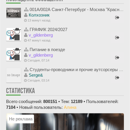
001А/002А Санкт-Петербург - Москва "Красная Стрела"
Колхозник
13 минут назад
ГРАФИК 2024/2027
v_gildenberg
47 минут назад
Питание в поезде
v_gildenberg
Сегодня, 07:14
Студенты-проводники и прочие аутсорсеры в ФПК
Serge&
Сегодня, 03:14
СТАТИСТИКА
Всего сообщений:
800151
• Тем:
12189
• Пользователей:
7104
• Новый пользователь:
Алина
Не реклама