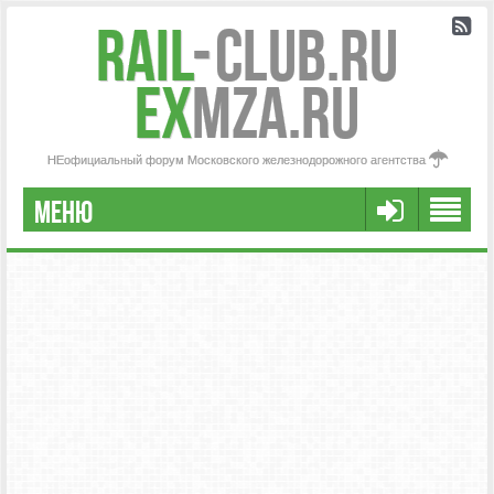
Rail
-
Club.RU
ex
MZA.RU
НЕофициальный форум Московского железнодорожного агентства
МЕНЮ
РЕГИСТРАЦИЯ
FAQ
НАША КОМАНДА
РАСШИРЕННЫЙ ПОИСК
СООБЩЕНИЯ БЕЗ ОТВЕТОВ