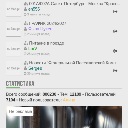
001А/002А Санкт-Петербург - Москва "Красная Стрела"
en555
3 минуты назад
ГРАФИК 2024/2027
Фыва Цукен
25 минут назад
Питание в поезде
LmV
25 минут назад
Новости "Федеральной Пассажирской Компании" (ОАО "ФПК")
Serge&
36 минут назад
СТАТИСТИКА
Всего сообщений:
800230
• Тем:
12189
• Пользователей:
7104
• Новый пользователь:
Алина
Не реклама