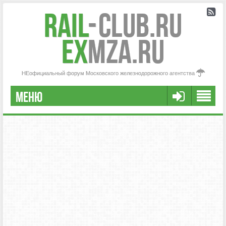
Rail
-
Club.RU
ex
MZA.RU
НЕофициальный форум Московского железнодорожного агентства
МЕНЮ
РЕГИСТРАЦИЯ
FAQ
НАША КОМАНДА
РАСШИРЕННЫЙ ПОИСК
СООБЩЕНИЯ БЕЗ ОТВЕТОВ