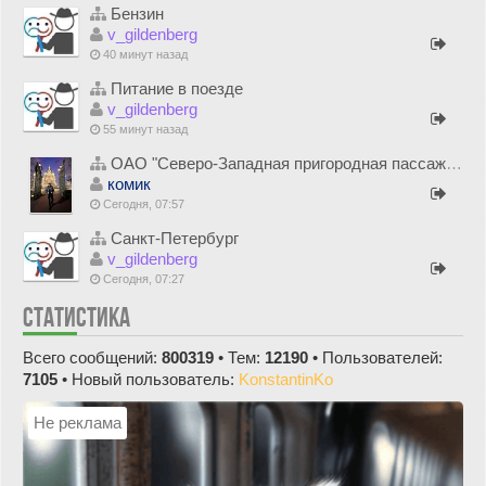
Бензин
v_gildenberg
40 минут назад
Питание в поезде
v_gildenberg
55 минут назад
ОАО "Северо-Западная пригородная пассажирская компания"
комик
Сегодня, 07:57
Санкт-Петербург
v_gildenberg
Сегодня, 07:27
СТАТИСТИКА
Всего сообщений:
800319
• Тем:
12190
• Пользователей:
7105
• Новый пользователь:
KonstantinKo
Не реклама