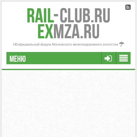
Rail
-
Club.RU
ex
MZA.RU
НЕофициальный форум Московского железнодорожного агентства
МЕНЮ
РЕГИСТРАЦИЯ
FAQ
НАША КОМАНДА
РАСШИРЕННЫЙ ПОИСК
СООБЩЕНИЯ БЕЗ ОТВЕТОВ