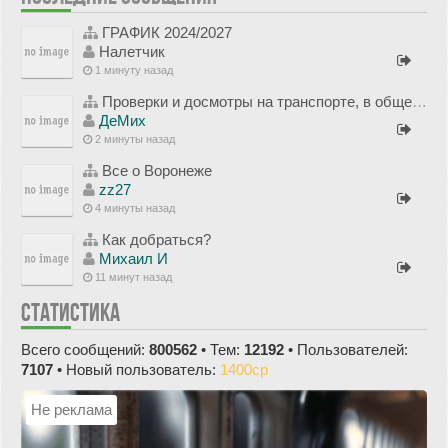
ГРАФИК 2024/2027
Hалетчик
1 минуту назад
Проверки и досмотры на транспорте, в общественных зданиях, на границе и рядом (обсуждения и проблемы)
ДеМих
2 минуты назад
Все о Воронеже
zz27
4 минуты назад
Как добраться?
Михаил И
11 минут назад
СТАТИСТИКА
Всего сообщений:
800562
• Тем:
12192
• Пользователей:
7107
• Новый пользователь:
1400cp
Не реклама