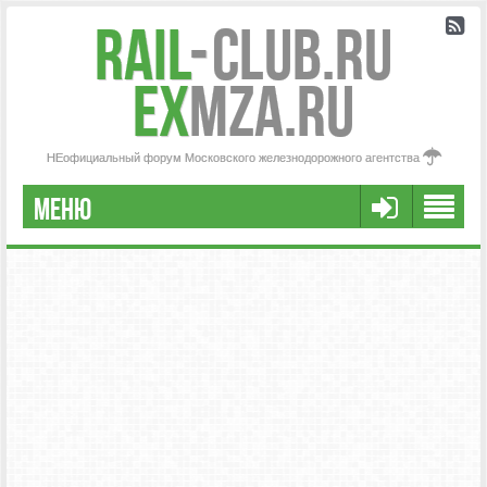
Rail
-
Club.RU
ex
MZA.RU
НЕофициальный форум Московского железнодорожного агентства
МЕНЮ
РЕГИСТРАЦИЯ
FAQ
НАША КОМАНДА
РАСШИРЕННЫЙ ПОИСК
СООБЩЕНИЯ БЕЗ ОТВЕТОВ