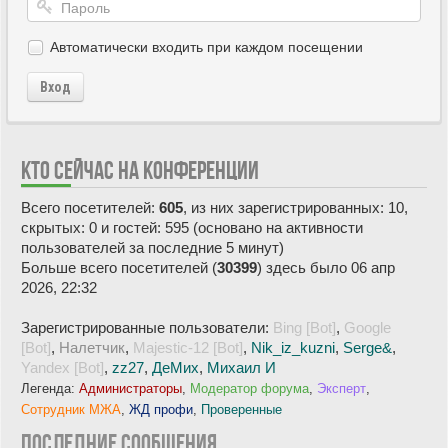
Автоматически входить при каждом посещении
Вход
КТО СЕЙЧАС НА КОНФЕРЕНЦИИ
Всего посетителей:
605
, из них зарегистрированных: 10,
скрытых: 0 и гостей: 595 (основано на активности
пользователей за последние 5 минут)
Больше всего посетителей (
30399
) здесь было 06 апр
2026, 22:32
Зарегистрированные пользователи:
Bing [Bot]
,
Google
[Bot]
,
Hалетчик
,
Majestic-12 [Bot]
,
Nik_iz_kuzni
,
Serge&
,
Yandex [Bot]
,
zz27
,
ДеМих
,
Михаил И
Легенда:
Администраторы
,
Модератор форума
,
Эксперт
,
Сотрудник МЖА
,
ЖД профи
,
Проверенные
ПОСЛЕДНИЕ СООБЩЕНИЯ