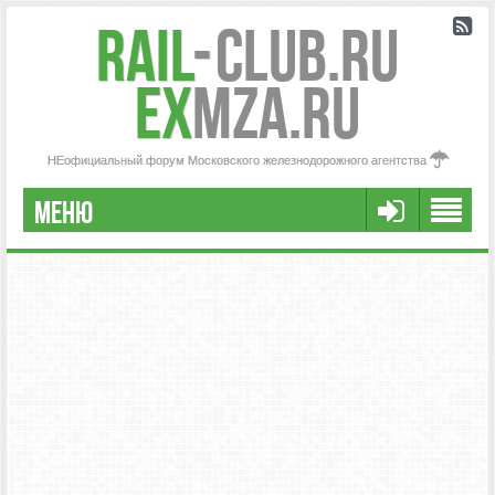
Rail
-
Club.RU
ex
MZA.RU
НЕофициальный форум Московского железнодорожного агентства
МЕНЮ
РЕГИСТРАЦИЯ
FAQ
НАША КОМАНДА
РАСШИРЕННЫЙ ПОИСК
СООБЩЕНИЯ БЕЗ ОТВЕТОВ