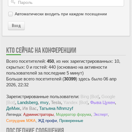
Автоматически входить при каждом посещении
Вход
КТО СЕЙЧАС НА КОНФЕРЕНЦИИ
Всего посетителей:
450
, из них зарегистрированных: 10,
скрытых: 0 и гостей: 440 (основано на активности
пользователей за последние 5 минут)
Больше всего посетителей (
30399
) здесь было 06 апр
2026, 22:32
Зарегистрированные пользователи:
Bing [Bot]
,
Google
[Bot]
,
Landsberg
,
mvy
,
Tesla
,
Yandex [Bot]
,
Фыва Цукен
,
ДеМих
,
Ив Вас
,
Татьяна Nfnmzyf
Легенда:
Администраторы
,
Модератор форума
,
Эксперт
,
Сотрудник МЖА
,
ЖД профи
,
Проверенные
ПОСЛЕДНИЕ СООБЩЕНИЯ