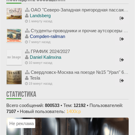
ОАО "Северо-Западная пригородная пассажирская компания"
Landsberg
1 минуту назад
Студенты-проводники и прочие аутсорсеры в ФПК
Compden-railman
7 минут назад
ГРАФИК 2024/2027
Daniel Kalinxina
10 минут назад
Свердловск-Москва на поезде №15 "Урал" 6-7 августа 1995 года
Tesla
19 минут назад
СТАТИСТИКА
Всего сообщений:
800533
• Тем:
12192
• Пользователей:
7107
• Новый пользователь:
1400cp
Не реклама