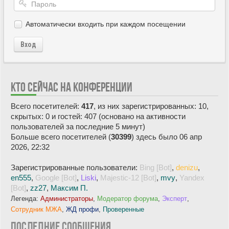
Автоматически входить при каждом посещении
Вход
КТО СЕЙЧАС НА КОНФЕРЕНЦИИ
Всего посетителей:
417
, из них зарегистрированных: 10,
скрытых: 0 и гостей: 407 (основано на активности
пользователей за последние 5 минут)
Больше всего посетителей (
30399
) здесь было 06 апр
2026, 22:32
Зарегистрированные пользователи:
Bing [Bot]
,
denizu
,
en555
,
Google [Bot]
,
Liski
,
Majestic-12 [Bot]
,
mvy
,
Yandex
[Bot]
,
zz27
,
Максим П.
Легенда:
Администраторы
,
Модератор форума
,
Эксперт
,
Сотрудник МЖА
,
ЖД профи
,
Проверенные
ПОСЛЕДНИЕ СООБЩЕНИЯ