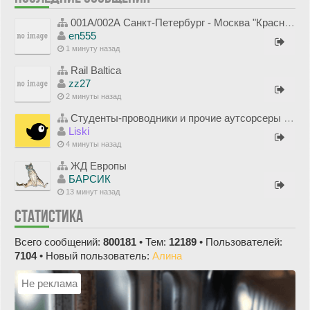
001А/002А Санкт-Петербург - Москва "Красная Стрела"
en555
1 минуту назад
Rail Baltica
zz27
2 минуты назад
Студенты-проводники и прочие аутсорсеры в ФПК
Liski
4 минуты назад
ЖД Европы
БАРСИК
13 минут назад
СТАТИСТИКА
Всего сообщений:
800181
• Тем:
12189
• Пользователей:
7104
• Новый пользователь:
Алина
Не реклама