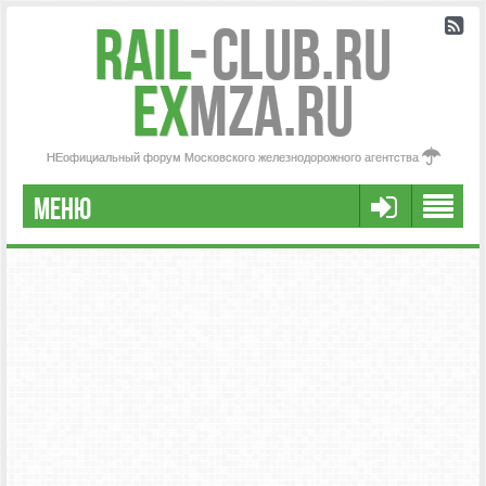
Rail
-
Club.RU
ex
MZA.RU
НЕофициальный форум Московского железнодорожного агентства
МЕНЮ
РЕГИСТРАЦИЯ
FAQ
НАША КОМАНДА
РАСШИРЕННЫЙ ПОИСК
СООБЩЕНИЯ БЕЗ ОТВЕТОВ