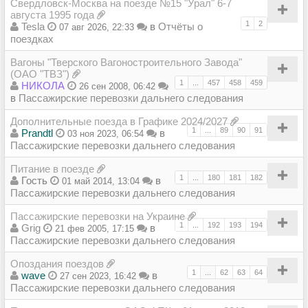
Свердловск-Москва на поезде №15 "Урал" 6-7
августа 1995 года
1
2
Tesla
в
Отчёты о
07 авг 2026, 22:33
поездках
Вагоны "Тверского Вагоностроительного Завода"
(ОАО "ТВЗ")
1
...
457
458
459
НИКОЛА
26 сен 2008, 06:42
в
Пассажирские перевозки дальнего следования
Дополнительные поезда в Графике 2024/2027
1
...
89
90
91
Prandtl
в
03 ноя 2023, 06:54
Пассажирские перевозки дальнего следования
Питание в поезде
1
...
180
181
182
Гость
в
01 май 2014, 13:04
Пассажирские перевозки дальнего следования
Пассажирские перевозки на Украине
1
...
192
193
194
Grig
в
21 фев 2005, 17:15
Пассажирские перевозки дальнего следования
Опоздания поездов
1
...
62
63
64
wave
в
27 сен 2023, 16:42
Пассажирские перевозки дальнего следования