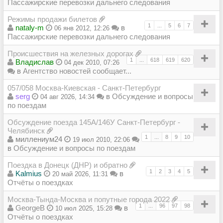
Пассажирские перевозки дальнего следования
Режимы продажи билетов
1
...
5
6
7
nataly-m
в
06 янв 2012, 12:26
Пассажирские перевозки дальнего следования
Происшествия на железных дорогах
1
...
618
619
620
Владиcлав
04 дек 2010, 07:26
в
Агентство новостей сообщает...
057/058 Москва-Киевская - Санкт-Петербург
serg
в
Обсуждение и вопросы
04 авг 2026, 14:34
по поездам
Обсуждение поезда 145А/146У Санкт-Петербург -
Челябинск
1
...
8
9
10
миллениум24
19 июл 2010, 22:06
в
Обсуждение и вопросы по поездам
Поездка в Донецк (ДНР) и обратно
1
2
3
4
5
Kalmius
в
20 май 2026, 11:31
Отчёты о поездках
Москва-Тында-Москва и попутные города 2022
1
...
96
97
98
GeorgeB
в
10 июл 2025, 15:28
Отчёты о поездках