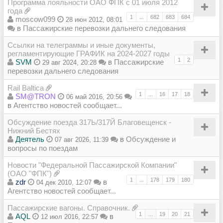
Программа лояльности ОАО ФПК с 01 июля 2012
года
1
...
682
683
684
moscow099
28 июн 2012, 08:01
в
Пассажирские перевозки дальнего следования
Ссылки на телеграммы и иные документы,
регламентирующие ГРАФИК на 2024-2027 годы
1
2
SVM
в
Пассажирские
29 авг 2024, 20:28
перевозки дальнего следования
Rail Baltica
1
...
16
17
18
SM@TRON
06 май 2016, 20:56
в
Агентство новостей сообщает...
Обсуждение поезда 317Ь/317Й Благовещенск -
Нижний Бестях
Деятель
в
Обсуждение и
07 авг 2026, 11:39
вопросы по поездам
Новости "Федеральной Пассажирской Компании"
(ОАО "ФПК")
1
...
178
179
180
zdr
в
04 дек 2010, 12:07
Агентство новостей сообщает...
Пассажирские вагоны. Справочник.
1
...
19
20
21
AQL
в
12 июл 2016, 22:57