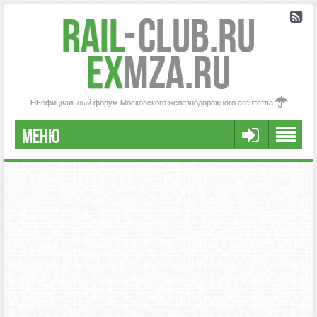
Rail
-
Club.RU
ex
MZA.RU
НЕофициальный форум Московского железнодорожного агентства
МЕНЮ
РЕГИСТРАЦИЯ
FAQ
НАША КОМАНДА
РАСШИРЕННЫЙ ПОИСК
СООБЩЕНИЯ БЕЗ ОТВЕТОВ