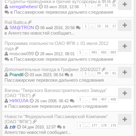
Студенты-проводники и прочие аутсорсеры в ФПК
1
...
20
21
22
seregathebest
03 июл 2018, 12:06
в
Пассажирские перевозки дальнего следования
Rail Baltica
1
...
15
16
17
SM@TRON
06 май 2016, 20:56
в
Агентство новостей сообщает...
Программа лояльности ОАО ФПК с 01 июля 2012
года
1
...
681
682
683
moscow099
28 июн 2012, 08:01
в
Пассажирские перевозки дальнего следования
Дополнительные поезда в Графике 2024/2027
1
...
89
90
91
Prandtl
в
03 ноя 2023, 06:54
Пассажирские перевозки дальнего следования
Вагоны "Тверского Вагоностроительного Завода"
(ОАО "ТВЗ")
1
...
456
457
458
НИКОЛА
26 сен 2008, 06:42
в
Пассажирские перевозки дальнего следования
Новости "Федеральной Пассажирской Компании"
(ОАО "ФПК")
1
...
177
178
179
zdr
в
04 дек 2010, 12:07
Агентство новостей сообщает...