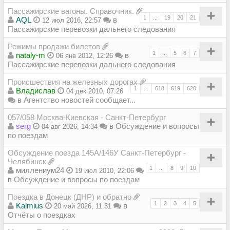
Пассажирские вагоны. Справочник.
1
...
19
20
21
AQL
в
12 июл 2016, 22:57
Пассажирские перевозки дальнего следования
Режимы продажи билетов
1
...
5
6
7
nataly-m
в
06 янв 2012, 12:26
Пассажирские перевозки дальнего следования
Происшествия на железных дорогах
1
...
618
619
620
Владиcлав
04 дек 2010, 07:26
в
Агентство новостей сообщает...
057/058 Москва-Киевская - Санкт-Петербург
serg
в
Обсуждение и вопросы
04 авг 2026, 14:34
по поездам
Обсуждение поезда 145А/146У Санкт-Петербург -
Челябинск
1
...
8
9
10
миллениум24
19 июл 2010, 22:06
в
Обсуждение и вопросы по поездам
Поездка в Донецк (ДНР) и обратно
1
2
3
4
5
Kalmius
в
20 май 2026, 11:31
Отчёты о поездках