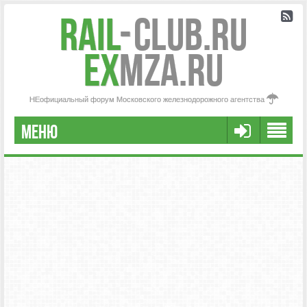
Rail
-
Club.RU
ex
MZA.RU
НЕофициальный форум Московского железнодорожного агентства
МЕНЮ
РЕГИСТРАЦИЯ
FAQ
НАША КОМАНДА
РАСШИРЕННЫЙ ПОИСК
СООБЩЕНИЯ БЕЗ ОТВЕТОВ