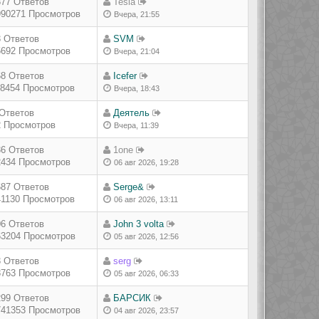
877 Ответов
Tesla
990271 Просмотров
Вчера, 21:55
3 Ответов
SVM
5692 Просмотров
Вчера, 21:04
68 Ответов
Icefer
18454 Просмотров
Вчера, 18:43
 Ответов
Деятель
2 Просмотров
Вчера, 11:39
36 Ответов
1one
2434 Просмотров
06 авг 2026, 19:28
687 Ответов
Serge&
41130 Просмотров
06 авг 2026, 13:11
06 Ответов
John 3 volta
63204 Просмотров
05 авг 2026, 12:56
3 Ответов
serg
8763 Просмотров
05 авг 2026, 06:33
299 Ответов
БАРСИК
741353 Просмотров
04 авг 2026, 23:57