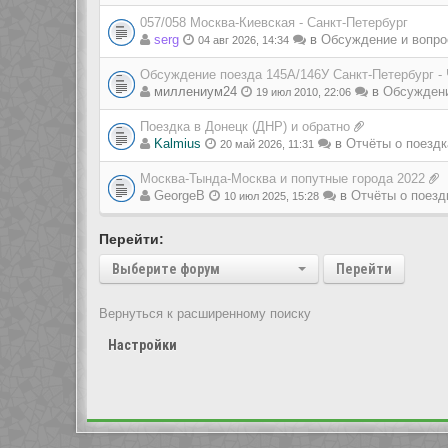
057/058 Москва-Киевская - Санкт-Петербург
serg
в
Обсуждение и вопро
04 авг 2026, 14:34
Обсуждение поезда 145А/146У Санкт-Петербург -
миллениум24
в
Обсуждени
19 июл 2010, 22:06
Поездка в Донецк (ДНР) и обратно
Kalmius
в
Отчёты о поездк
20 май 2026, 11:31
Москва-Тында-Москва и попутные города 2022
GeorgeB
в
Отчёты о поезд
10 июл 2025, 15:28
Перейти:
Выберите форум
Перейти
Вернуться к расширенному поиску
Настройки
Показать сообщения за:
Перейти