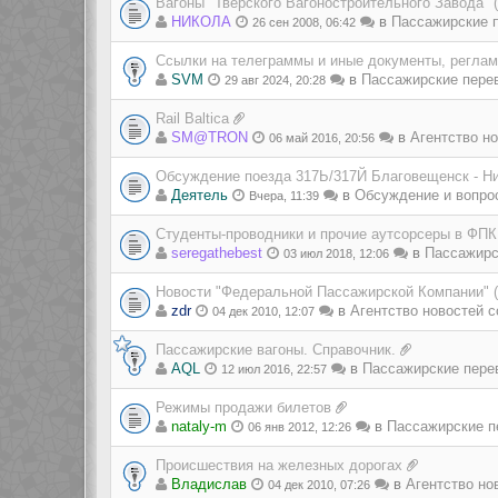
Вагоны "Тверского Вагоностроительного Завода" 
НИКОЛА
в
Пассажирские п
26 сен 2008, 06:42
Ссылки на телеграммы и иные документы, регла
SVM
в
Пассажирские пере
29 авг 2024, 20:28
Rail Baltica
SM@TRON
в
Агентство но
06 май 2016, 20:56
Обсуждение поезда 317Ь/317Й Благовещенск - Н
Деятель
в
Обсуждение и вопро
Вчера, 11:39
Студенты-проводники и прочие аутсорсеры в ФПК
seregathebest
в
Пассажирс
03 июл 2018, 12:06
Новости "Федеральной Пассажирской Компании" 
zdr
в
Агентство новостей с
04 дек 2010, 12:07
Пассажирские вагоны. Справочник.
AQL
в
Пассажирские пере
12 июл 2016, 22:57
Режимы продажи билетов
nataly-m
в
Пассажирские п
06 янв 2012, 12:26
Происшествия на железных дорогах
Владиcлав
в
Агентство но
04 дек 2010, 07:26