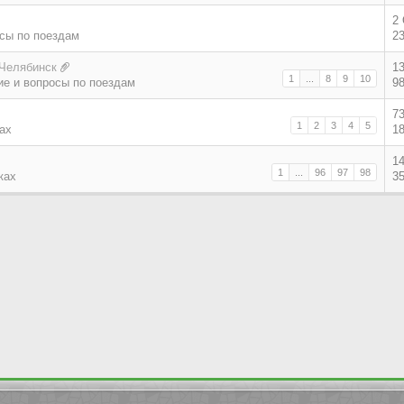
2
сы по поездам
2
 Челябинск
1
1
...
8
9
10
е и вопросы по поездам
9
7
1
2
3
4
5
ах
1
1
1
...
96
97
98
ках
3