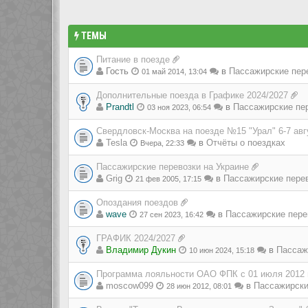
ТЕМЫ
Питание в поезде
Гость
в
Пассажирские пер
01 май 2014, 13:04
Дополнительные поезда в Графике 2024/2027
Prandtl
в
Пассажирские пе
03 ноя 2023, 06:54
Свердловск-Москва на поезде №15 "Урал" 6-7 авг
Tesla
в
Отчёты о поездках
Вчера, 22:33
Пассажирские перевозки на Украине
Grig
в
Пассажирские пере
21 фев 2005, 17:15
Опоздания поездов
wave
в
Пассажирские пере
27 сен 2023, 16:42
ГРАФИК 2024/2027
Владимир Дукин
в
Пассаж
10 июн 2024, 15:18
Программа лояльности ОАО ФПК с 01 июля 2012 
moscow099
в
Пассажирски
28 июн 2012, 08:01