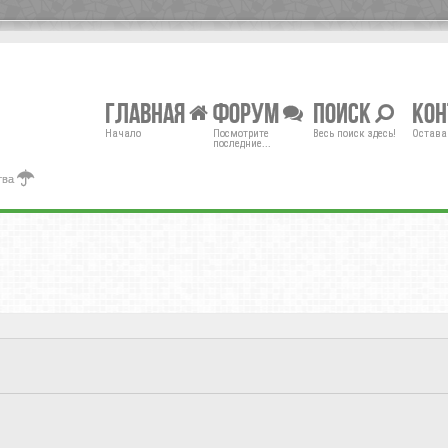
Главная
Форум
Поиск
Ко
Начало
Посмотрите
Весь поиск здесь!
Остава
последние...
тва