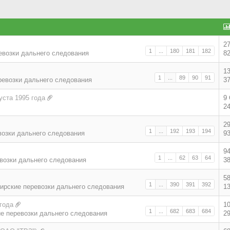
2
1
...
180
181
182
евозки дальнего следования
8
1
1
...
89
90
91
ревозки дальнего следования
3
уста 1995 года
9
2
2
1
...
192
193
194
возки дальнего следования
9
9
1
...
62
63
64
возки дальнего следования
3
5
1
...
390
391
392
ирские перевозки дальнего следования
1
года
1
1
...
682
683
684
е перевозки дальнего следования
2