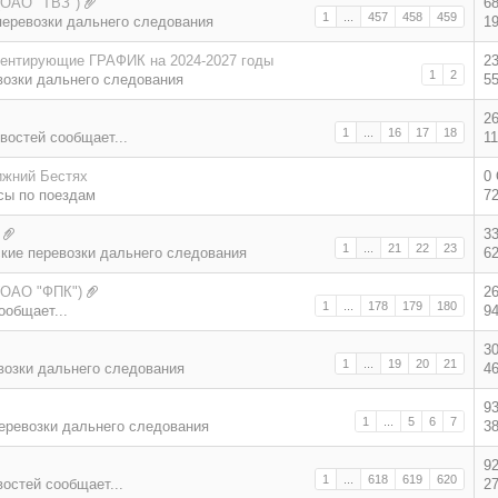
(ОАО "ТВЗ")
6
1
...
457
458
459
еревозки дальнего следования
1
ментирующие ГРАФИК на 2024-2027 годы
2
1
2
возки дальнего следования
5
2
1
...
16
17
18
востей сообщает...
1
ижний Бестях
0
сы по поездам
7
3
1
...
21
22
23
кие перевозки дальнего следования
6
(ОАО "ФПК")
2
1
...
178
179
180
ообщает...
9
3
1
...
19
20
21
возки дальнего следования
4
9
1
...
5
6
7
еревозки дальнего следования
3
9
1
...
618
619
620
востей сообщает...
2