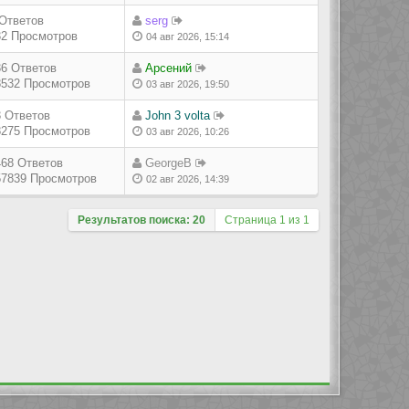
 Ответов
serg
32 Просмотров
04 авг 2026, 15:14
36 Ответов
Арсений
8532 Просмотров
03 авг 2026, 19:50
3 Ответов
John 3 volta
8275 Просмотров
03 авг 2026, 10:26
468 Ответов
GeorgeB
57839 Просмотров
02 авг 2026, 14:39
Результатов поиска: 20
Страница
1
из
1