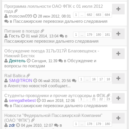
Программа лояльности ОАО ФПК с 01 июля 2012
года
1
...
682
683
684
moscow099
28 июн 2012, 08:01
в
Пассажирские перевозки дальнего следования
Питание в поезде
1
...
179
180
181
Гость
в
01 май 2014, 13:04
Пассажирские перевозки дальнего следования
Обсуждение поезда 317Ь/317Й Благовещенск -
Нижний Бестях
Деятель
в
Обсуждение и
Сегодня, 11:39
вопросы по поездам
Rail Baltica
1
...
16
17
18
SM@TRON
06 май 2016, 20:56
в
Агентство новостей сообщает...
Студенты-проводники и прочие аутсорсеры в ФПК
1
...
21
22
23
seregathebest
03 июл 2018, 12:06
в
Пассажирские перевозки дальнего следования
Новости "Федеральной Пассажирской Компании"
(ОАО "ФПК")
1
...
178
179
180
zdr
в
04 дек 2010, 12:07