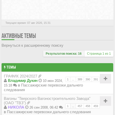
АКТИВНЫЕ ТЕМЫ
Текущее время: 07 авг 2026, 15:31
АКТИВНЫЕ ТЕМЫ
Вернуться к расширенному поиску
Результатов поиска: 16
Страница
1
из
1
ТЕМЫ
ГРАФИК 2024/2027
1
...
389
390
391
Владимир Дукин
10 июн 2024,
в
Пассажирские перевозки дальнего
15:18
следования
Вагоны "Тверского Вагоностроительного Завода"
(ОАО "ТВЗ")
1
...
457
458
459
НИКОЛА
26 сен 2008, 06:42
в
Пассажирские перевозки дальнего следования