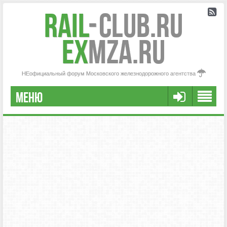
Rail
-
Club.RU
ex
MZA.RU
НЕофициальный форум Московского железнодорожного агентства
МЕНЮ
РЕГИСТРАЦИЯ
FAQ
НАША КОМАНДА
РАСШИРЕННЫЙ ПОИСК
СООБЩЕНИЯ БЕЗ ОТВЕТОВ