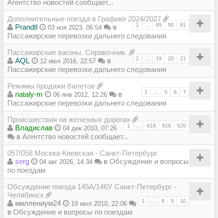
Агентство новостей сообщает...
Дополнительные поезда в Графике 2024/2027
1
...
89
90
91
Prandtl
в
03 ноя 2023, 06:54
Пассажирские перевозки дальнего следования
Пассажирские вагоны. Справочник.
1
...
19
20
21
AQL
в
12 июл 2016, 22:57
Пассажирские перевозки дальнего следования
Режимы продажи билетов
1
...
5
6
7
nataly-m
в
06 янв 2012, 12:26
Пассажирские перевозки дальнего следования
Происшествия на железных дорогах
1
...
618
619
620
Владиcлав
04 дек 2010, 07:26
в
Агентство новостей сообщает...
057/058 Москва-Киевская - Санкт-Петербург
serg
в
Обсуждение и вопросы
04 авг 2026, 14:34
по поездам
Обсуждение поезда 145А/146У Санкт-Петербург -
Челябинск
1
...
8
9
10
миллениум24
19 июл 2010, 22:06
в
Обсуждение и вопросы по поездам